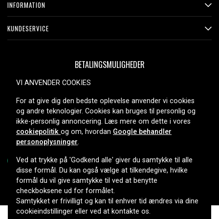
INFORMATION
KUNDESERVICE
BETALINGSMULIGHEDER
VI ANVENDER COOKIES
For at give dig den bedste oplevelse anvender vi cookies
LEVERINGSMULIGHEDER
og andre teknologier. Cookies kan bruges til personlig og
ikke-personlig annoncering. Læs mere om dette i vores
cookiepolitik
og om, hvordan
Google behandler
personoplysninger
.
Ved at trykke på 'Godkend alle' giver du samtykke til alle
disse formål. Du kan også vælge at tilkendegive, hvilke
formål du vil give samtykke til ved at benytte
Copyright © 2026, Spares Nordic AB
checkboksene ud for formålet.
Samtykket er frivilligt og kan til enhver tid ændres via dine
cookieindstillinger eller ved at kontakte os.