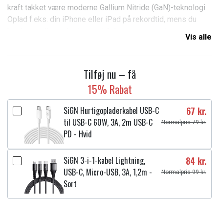
kraft takket være moderne Gallium Nitride (GaN)-teknologi.
Oplad f.eks. din iPhone eller iPad på rekordtid, mens du
beskytter dine enheder med Ankers avancerede
Vis alle
ActiveShield 2.0-teknologi, der overvåger temperaturen for
ekstra sikkerhed.
Tilføj nu – få
Specifikationer:
15% Rabat
Mærke:
Anker
Model:
511 Nano 3
SiGN Hurtigopladerkabel USB-C
67 kr.
Farve:
Hvid
til USB-C 60W, 3A, 2m USB-C
Normalpris 79 kr.
Materiale:
ABS, plastik
PD - Hvid
Dimensioner:
36 x 29 x 73 mm
Vægt:
45 g
SiGN 3-i-1-kabel Lightning,
84 kr.
Porte:
1x USB-C
USB-C, Micro-USB, 3A, 1,2m -
Normalpris 99 kr.
Effekt:
30W
Sort
Indgangsspænding:
100-240V 0,6A 50-60Hz
Fordele ved Anker 511 Nano 3 vægoplader –
hvid