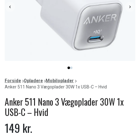
Item
item
item
1
0
1
of
Forside
Opladere
Mobiloplader
2
Anker 511 Nano 3 Vægoplader 30W 1x USB-C – Hvid
Anker 511 Nano 3 Vægoplader 30W 1x
USB-C – Hvid
149 kr.