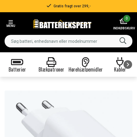
Gratis fragt over 299,-
Item
0
2
MENU
of
INDKØBSKURV
3
Batterier
Blækpatroner
Hørehjælpemidler
Kabler
Item
1
of
9