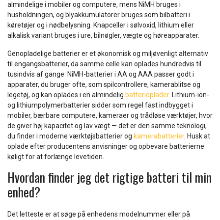
almindelige i mobiler og computere, mens NiMH bruges i
husholdningen, og blyakkumulatorer bruges som bilbatteri i
køretøjer og i nødbelysning. Knapceller i sølvoxid, lithium eller
alkalisk variant bruges i ure, bilnøgler, vægte og høreapparater.
Genopladelige batterier er et økonomisk og miljøvenligt alternativ
til engangsbatterier, da samme celle kan oplades hundredvis til
tusindvis af gange. NiMH-batterier i AA og AAA passer godt i
apparater, du bruger ofte, som spilcontrollere, kamerablitse og
legetøj, og kan oplades i en almindelig
batterioplader
. Lithium-ion-
og lithiumpolymerbatterier sidder som regel fast indbygget i
mobiler, bærbare computere, kameraer og trådløse værktøjer, hvor
de giver høj kapacitet og lav vægt — det er den samme teknologi,
du finder i moderne værktøjsbatterier og
kamerabatterier
. Husk at
oplade efter producentens anvisninger og opbevare batterierne
køligt for at forlænge levetiden.
Hvordan finder jeg det rigtige batteri til min
enhed?
Det letteste er at søge på enhedens modelnummer eller på