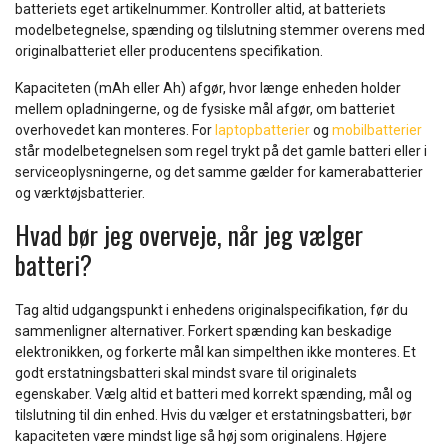
batteriets eget artikelnummer. Kontroller altid, at batteriets
modelbetegnelse, spænding og tilslutning stemmer overens med
originalbatteriet eller producentens specifikation.
Kapaciteten (mAh eller Ah) afgør, hvor længe enheden holder
mellem opladningerne, og de fysiske mål afgør, om batteriet
overhovedet kan monteres. For
laptopbatterier
og
mobilbatterier
står modelbetegnelsen som regel trykt på det gamle batteri eller i
serviceoplysningerne, og det samme gælder for kamerabatterier
og værktøjsbatterier.
Hvad bør jeg overveje, når jeg vælger
batteri?
Tag altid udgangspunkt i enhedens originalspecifikation, før du
sammenligner alternativer. Forkert spænding kan beskadige
elektronikken, og forkerte mål kan simpelthen ikke monteres. Et
godt erstatningsbatteri skal mindst svare til originalets
egenskaber. Vælg altid et batteri med korrekt spænding, mål og
tilslutning til din enhed. Hvis du vælger et erstatningsbatteri, bør
kapaciteten være mindst lige så høj som originalens. Højere