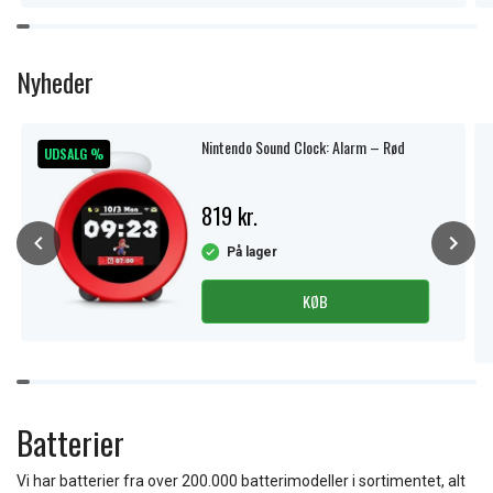
Item
1
of
Nyheder
11
Nintendo Sound Clock: Alarm – Rød
UDSALG %
819 kr.
På lager
KØB
Item
1
of
Batterier
10
Vi har batterier fra over 200.000 batterimodeller i sortimentet, alt