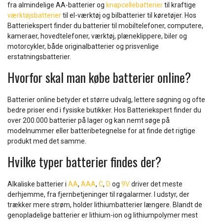
fra almindelige AA-batterier og
knapcellebatterier
til kraftige
værktøjsbatterier
til el-værktøj og bilbatterier til køretøjer. Hos
Batteriekspert finder du batterier til mobiltelefoner, computere,
kameraer, hovedtelefoner, værktøj, plæneklippere, biler og
motorcykler, både originalbatterier og prisvenlige
erstatningsbatterier.
Hvorfor skal man købe batterier online?
Batterier online betyder et større udvalg, lettere søgning og ofte
bedre priser end i fysiske butikker. Hos Batteriekspert finder du
over 200.000 batterier på lager og kan nemt søge på
modelnummer eller batteribetegnelse for at finde det rigtige
produkt med det samme.
Hvilke typer batterier findes der?
Alkaliske batterier i
AA
,
AAA
,
C
,
D
og
9V
driver det meste
derhjemme, fra fjernbetjeninger til røgalarmer. I udstyr, der
trækker mere strøm, holder lithiumbatterier længere. Blandt de
genopladelige batterier er lithium-ion og lithiumpolymer mest