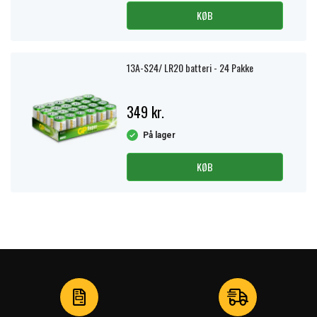
KØB
13A-S24/ LR20 batteri - 24 Pakke
349 kr.
På lager
KØB