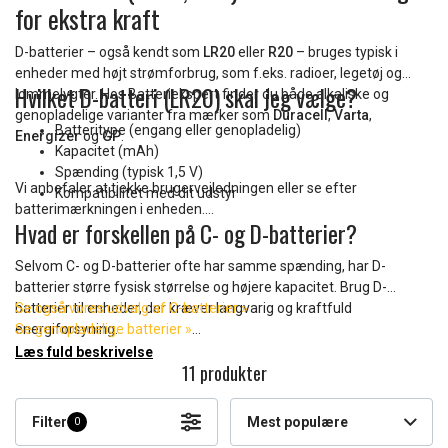
for ekstra kraft
D-batterier – også kendt som
LR20
eller
R20
– bruges typisk i
enheder med højt strømforbrug, som f.eks. radioer, legetøj og
Hvilket D-batteri (LR20) skal jeg vælge?
lommelygter. Hos Batteriekspert finder du både alkaliske og
genopladelige varianter fra mærker som
Duracell
,
Varta
,
Batteritype (engang eller genopladelig)
Energizer
og
GP
.
Kapacitet (mAh)
Spænding (typisk 1,5 V)
Vi anbefaler at tjekke brugervejledningen eller se efter
Kompatibilitet med dit udstyr
batterimærkningen i enheden.
Hvad er forskellen på C- og D-batterier?
Selvom C- og D-batterier ofte har samme spænding, har D-
batterier større fysisk størrelse og højere kapacitet. Brug D-
batterier til enheder, der kræver langvarig og kraftfuld
Se også vores udvalg af C-batterier »
energiforsyning.
Se genopladelige batterier »
Find batteriopladere her »
Læs fuld beskrivelse
11 produkter
Filter
Mest populære
0