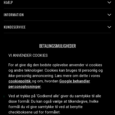
HJÆLP
INFORMATION
KUNDESERVICE
BETALINGSMULIGHEDER
VI ANVENDER COOKIES
For at give dig den bedste oplevelse anvender vi cookies
LEVERINGSMULIGHEDER
og andre teknologier. Cookies kan bruges til personlig og
ikke-personlig annoncering. Læs mere om dette i vores
cookiepolitik
og om, hvordan
Google behandler
personoplysninger
.
Ved at trykke på 'Godkend alle' giver du samtykke til alle
disse formål. Du kan også vælge at tilkendegive, hvilke
formål du vil give samtykke til ved at benytte
Copyright © 2026, Spares Nordic AB
checkboksene ud for formålet.