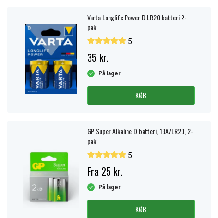
Varta Longlife Power D LR20 batteri 2-
pak
5
35 kr.
På lager
KØB
GP Super Alkaline D batteri, 13A/LR20, 2-
pak
5
Fra 25 kr.
På lager
KØB