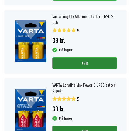
Varta Longlife Alkaline D batteri LR20 2-
pak
5
39 kr.
På lager
KØB
VARTA Longlife Max Power D LR20 batteri
2-pak
5
39 kr.
På lager