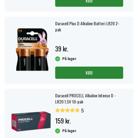
KØB
Duracell Plus D Alkaline Batteri LR20 2-
pak
39 kr.
På lager
KØB
Duracell PROCELL Alkaline Intense D -
LR20 1,5V 10-pak
5
159 kr.
På lager