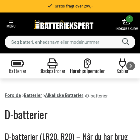
er 299,-
Hurtig lever
Item
0
3
MENU
of
INDKØBSKURV
3
Batterier
Blækpatroner
Hørehjælpemidler
Kabler
Item
1
of
Forside
Batterier
Alkaliske Batterier
D-batterier
9
D-batterier
D-batterier (LR20, R20) – Når du har brug