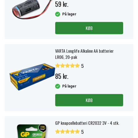
59 kr.
På lager
KØB
VARTA Longlife Alkaline AA batterier
LR06, 20-pak
5
85 kr.
På lager
KØB
GP knapcellebatteri CR2032 3V - 4 stk.
5