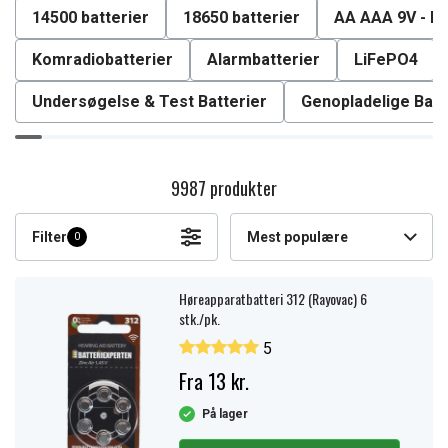
14500 batterier
18650 batterier
AA AAA 9V - Ba
Komradiobatterier
Alarmbatterier
LiFePO4
Undersøgelse & Test Batterier
Genopladelige Batt
9987 produkter
Filter
Mest populære
0
Høreapparatbatteri 312 (Rayovac) 6
stk./pk.
5
Fra 13 kr.
På lager