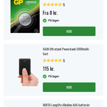
5
Fra 8 kr.
På lager
KØB
SiGN Ultratynd Powerbank 5000mAh -
Sort
5
115 kr.
På lager
KØB
VARTA Longlife Alkaline AAA batterier