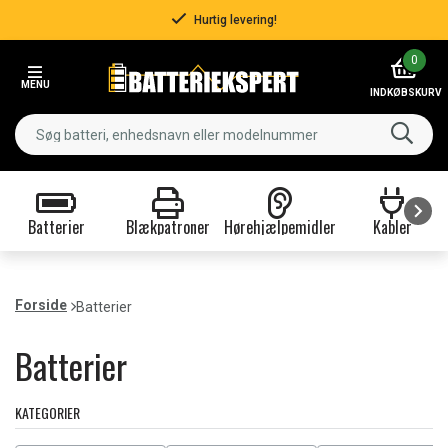
Hurtig levering!
Item
0
3
MENU
of
INDKØBSKURV
3
Batterier
Blækpatroner
Hørehjælpemidler
Kabler
Item
1
of
Forside
Batterier
9
Batterier
KATEGORIER