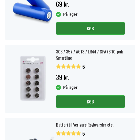
69 kr.
På lager
KØB
303 / 357 / AG13 / LR44 / GPA76 10-pak
Smartline
5
39 kr.
På lager
KØB
Batteri til Verisure Roykvarsler etc.
5