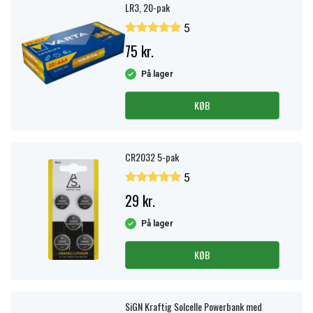
LR3, 20-pak
5
75 kr.
På lager
KØB
CR2032 5-pak
5
29 kr.
På lager
KØB
SiGN Kraftig Solcelle Powerbank med