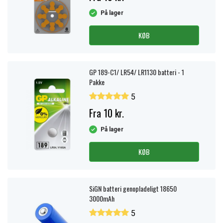
På lager
KØB
GP 189-C1/ LR54/ LR1130 batteri - 1
Pakke
5
Fra 10 kr.
På lager
KØB
SiGN batteri genopladeligt 18650
3000mAh
5