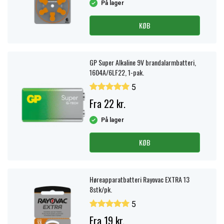
På lager
KØB
GP Super Alkaline 9V brandalarmbatteri,
1604A/6LF22, 1-pak.
5
Fra 22 kr.
På lager
KØB
Høreapparatbatteri Rayovac EXTRA 13
8stk/pk.
5
Fra 19 kr.