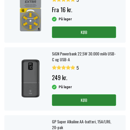
5
Fra 16 kr.
På lager
KØB
SiGN Powerbank 22,5W 30.000 mAh USB-
C og USB-A
5
249 kr.
På lager
KØB
GP Super Alkaline AA-batteri, 15A/LR6,
20-pak