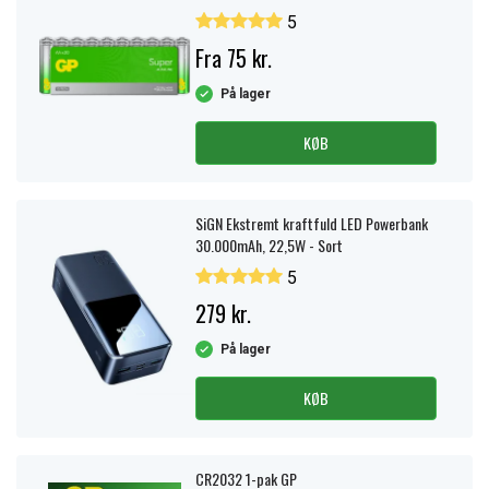
5
Fra 75 kr.
På lager
KØB
SiGN Ekstremt kraftfuld LED Powerbank
30.000mAh, 22,5W - Sort
5
279 kr.
På lager
KØB
CR2032 1-pak GP