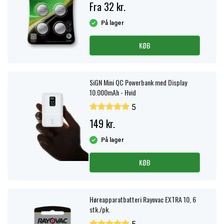
Fra 32 kr.
På lager
KØB
SiGN Mini QC Powerbank med Display
10.000mAh - Hvid
5
149 kr.
På lager
KØB
Høreapparatbatteri Rayovac EXTRA 10, 6
stk./pk.