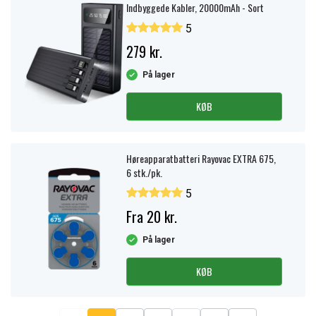
Indbyggede Kabler, 20000mAh - Sort
5
279 kr.
På lager
KØB
Høreapparatbatteri Rayovac EXTRA 675,
6 stk./pk.
5
Fra 20 kr.
På lager
KØB