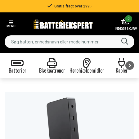
Gratis fragt over 299,-
Item
0
2
MENU
of
INDKØBSKURV
3
Batterier
Blækpatroner
Hørehjælpemidler
Kabler
Item
1
of
9