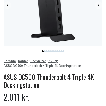
Item
item
item
item
item
item
item
item
item
item
item
item
item
1
0
1
2
3
4
5
6
7
8
9
10
11
of
Forside
Kabler
Computer
Øvrigt
12
ASUS DC500 Thunderbolt 4 Triple 4K Dockingstation
ASUS DC500 Thunderbolt 4 Triple 4K
Dockingstation
2.011 kr.