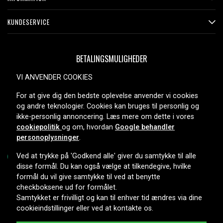
og SD-kortlæser
Sikkerhed med Kensington-lås og stærk metal- og
KUNDESERVICE
plastikkonstruktion
Produkttype:
Hub/Dockingstation
BETALINGSMULIGHEDER
Varemærke:
ASUS
VI ANVENDER COOKIES
Læs om betydningen af egenskaberne
For at give dig den bedste oplevelse anvender vi cookies
LEVERINGSMULIGHEDER
og andre teknologier. Cookies kan bruges til personlig og
ikke-personlig annoncering. Læs mere om dette i vores
cookiepolitik
og om, hvordan
Google behandler
personoplysninger
.
Ved at trykke på 'Godkend alle' giver du samtykke til alle
disse formål. Du kan også vælge at tilkendegive, hvilke
formål du vil give samtykke til ved at benytte
Copyright © 2026, Spares Nordic AB
checkboksene ud for formålet.
Samtykket er frivilligt og kan til enhver tid ændres via dine
cookieindstillinger eller ved at kontakte os.