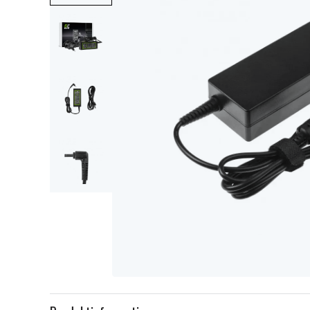
Item
1