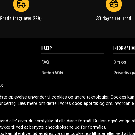
s ZenBook U305, Asus
L, Asus ZenBook UX303LA,
Gratis fragt over 299,-
30 dages returret!
sus ZenBook UX303U, Asus
nBook UX310 Asus, 3 Asus
Q, Asus ZenBook UX330,
us ZenBook UX330U, Asus
Book UX410U, Asus ZenBook
HJÆLP
INFORMATIO
X430, Asus ZenBook UX430U,
UX510, Asus ZenBook
FAQ
Om os
510UX, Asus A540Y, Asus
Batteri Wiki
Privatlivspo
DM17A, Asus D541SA-DM17A,
A, Asus F302LJ, Asus F541,
Retur
Købsvilkår
ES
J, Asus Q324U, Asus
e. Vi tilbyder et
Erhvervskunde
Cookies
oldning og meget
 Asus Q551L, Asus Q551LB,
dste oplevelse anvender vi cookies og andre teknologier. Cookies kan 
r nethandel siden
noncering. Læs mere om dette i vores
cookiepolitik
og om, hvordan
G
XX065T, Asus R553L, Asus
us VivoBook U38, Asus
0 Asus X2A, Asus X30 Asus,
end alle' giver du samtykke til alle disse formål. Du kan også vælge at 
LEVERINGSMULIGHEDER
sus X503SA, Asus X540SA-
mtykke til ved at benytte checkboksene ud for formålet.
, Asus X541SA-XX107T, Asus
 og kan til enhver tid ændres via dine cookieindstillinger eller ved at k