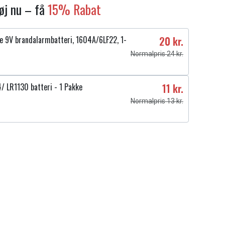
føj nu – få
15% Rabat
ne 9V brandalarmbatteri, 1604A/6LF22, 1-
20 kr.
Normalpris 24 kr.
/ LR1130 batteri - 1 Pakke
11 kr.
Normalpris 13 kr.