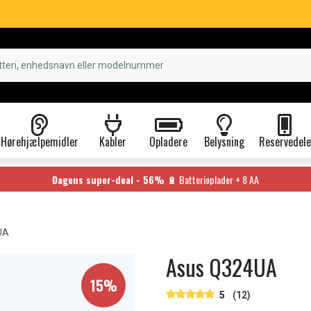
Hørehjælpemidler
Kabler
Opladere
Belysning
Reservedele
Dagens super-deal - 56%
🔋 Batterioplader + 8 AA
UA
Asus Q324UA
15%
5
(12)