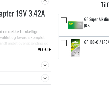
Til
apter 19V 3.42A
GP Super Alkali
pak.
d en række forskellige
valitet og leveres komplet
GP 189-C1/ LR54
landt andet overspænding og
Asus bærbare computer.
Vis alle
VivoBook U38N, Asus A556,