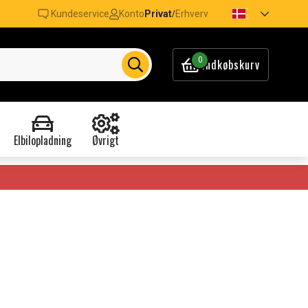
Kundeservice
Konto
Privat
Erhverv
/
0
Indkøbskurv
Elbilopladning
Øvrigt