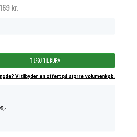
169 kr.
TILFØJ TIL KURV
ængde? Vi tilbyder en offert på større volumenkøb.
9,-