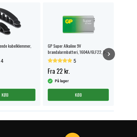
bende kabelklemmer,
GP Super Alkaline 9V
GP 189-C1
brandalarmbatteri, 1604A/6LF22, 1-
Pakke
pak.
4
5
Fra 22 kr.
Fra 10 
På lager
På la
KØB
KØB