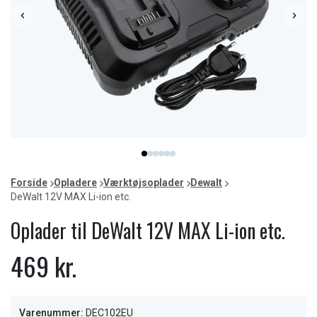
Item
item
item
item
item
item
item
1
0
1
2
3
4
5
of
Forside
Opladere
Værktøjsoplader
Dewalt
6
DeWalt 12V MAX Li-ion etc.
Oplader til DeWalt 12V MAX Li-ion etc.
469 kr.
Varenummer:
DEC102EU