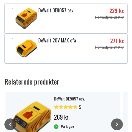
DeWalt DE9057 osv.
229 kr.
Normalpris 269 kr.
DeWalt 20V MAX ofa
271 kr.
Normalpris 319 kr.
Relaterede produkter
DeWalt DE9057 osv.
5
269 kr.
På lager