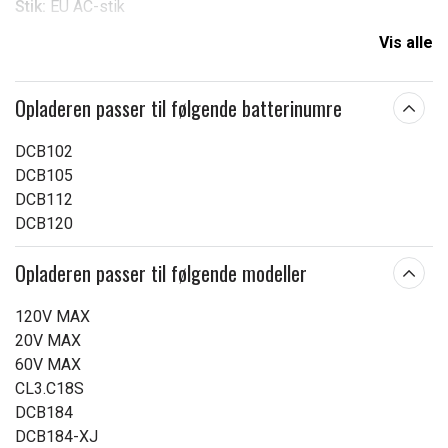
Stik:
EU AC-stik
Vis alle
Passer til mærket:
DeWalt
Mål:
200.00 x 115.50 x 80.00 mm
Opladeren passer til følgende batterinumre
Læs om betydningen af egenskaberne
DCB102
DCB105
DCB112
DCB120
Opladeren passer til følgende modeller
120V MAX
20V MAX
60V MAX
CL3.C18S
DCB184
DCB184-XJ