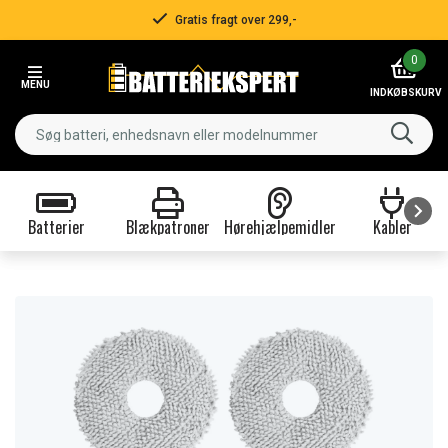
Gratis fragt over 299,-
Item
0
2
MENU
of
INDKØBSKURV
3
Batterier
Blækpatroner
Hørehjælpemidler
Kabler
Item
1
of
9