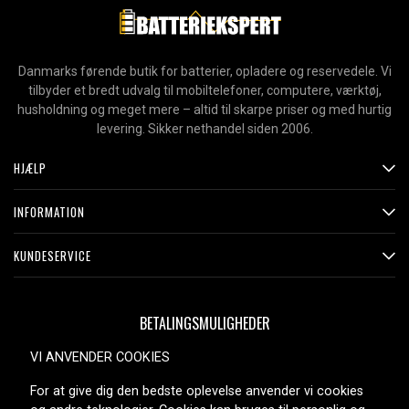
Produkttype:
Støvsuger tilbehør
Varemærke:
Dreame
Danmarks førende butik for batterier, opladere og reservedele. Vi
Passer til mærket:
Dreame
tilbyder et bredt udvalg til mobiltelefoner, computere, værktøj,
husholdning og meget mere – altid til skarpe priser og med hurtig
Læs om betydningen af egenskaberne
levering. Sikker nethandel siden 2006.
HJÆLP
INFORMATION
KUNDESERVICE
BETALINGSMULIGHEDER
VI ANVENDER COOKIES
For at give dig den bedste oplevelse anvender vi cookies