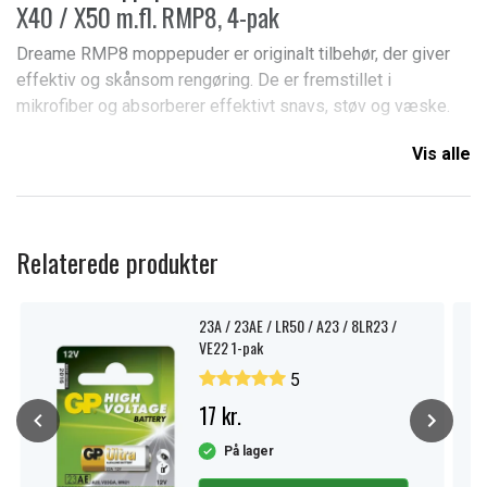
X40 / X50 m.fl. RMP8, 4-pak
Dreame RMP8 moppepuder er originalt tilbehør, der giver
effektiv og skånsom rengøring. De er fremstillet i
mikrofiber og absorberer effektivt snavs, støv og væske.
De er nemme at montere og kan vaskes og genbruges flere
Vis alle
gange.
Egenskaber:
Relaterede produkter
Originale Dreame moppepuder
4-pak
23A / 23AE / LR50 / A23 / 8LR23 /
Mikrofiber
VE22 1-pak
Effektiv rengøring
5
Skånsom mod gulve
17 kr.
Vaskbare og genanvendelige
Nem installation
På lager