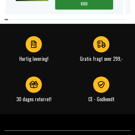
Kompatibilitet:
KØB
Dreame L10 Ultra
Item
Dreame L10s Ultra
1
Dreame L10s Ultra Gen 2
of
Dreame L20 Ultra
4
Dreame D20 Ultra
Dreame L40 Ultra
Hurtig levering!
Gratis fragt over 299,-
Dreame L40 Ultra AE
Dreame L40s Ultra
Dreame L40s Pro Ultra
Dreame L50 Ultra
Dreame L50 Pro Ultra
Dreame X40 Ultra
30 dages returret!
CE - Godkendt
Dreame X50 Ultra
Indhold i pakken:
4 × moppepuder