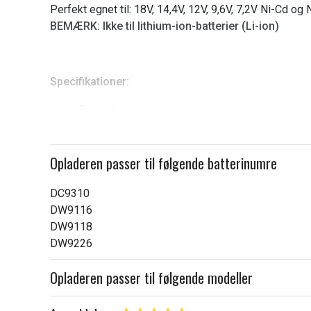
6
Perfekt egnet til: 18V, 14,4V, 12V, 9,6V, 7,2V Ni-Cd og
BEMÆRK:
Ikke til lithium-ion-batterier (Li-ion)
Specifikationer:
Euro AC-stik
Indgang: 100V–240V
Udgangsspænding: 7,2V–18V
Opladeren passer til følgende batterinumre
Udgangsstrøm: 2A
DC9310
DW9116
DW9118
DW9226
Opladeren passer til følgende modeller