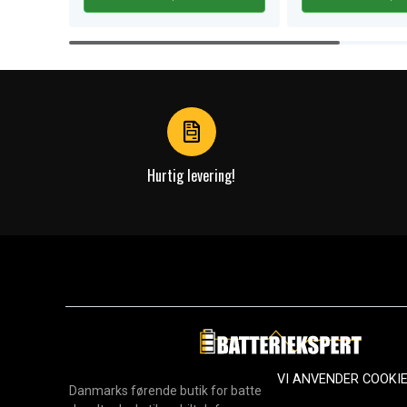
Item
1
of
4
Hurtig levering!
VI ANVENDER COOKI
Danmarks førende butik for batterier, opladere og reservedel