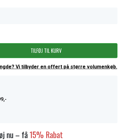
TILFØJ TIL KURV
ængde? Vi tilbyder en offert på større volumenkøb.
9,-
føj nu – få
15% Rabat