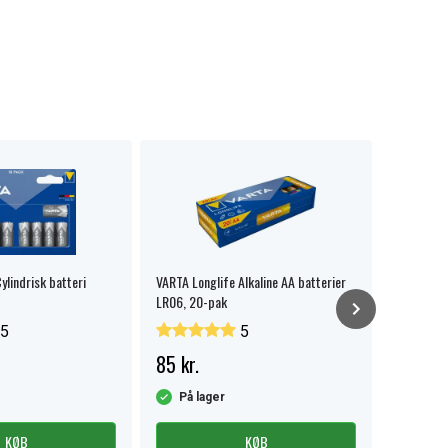
ylindrisk batteri
VARTA Longlife Alkaline AA batterier
GP knapce
LR06, 20-pak
stk.
5
5
85 kr.
Fra 32 
På lager
På la
KØB
KØB