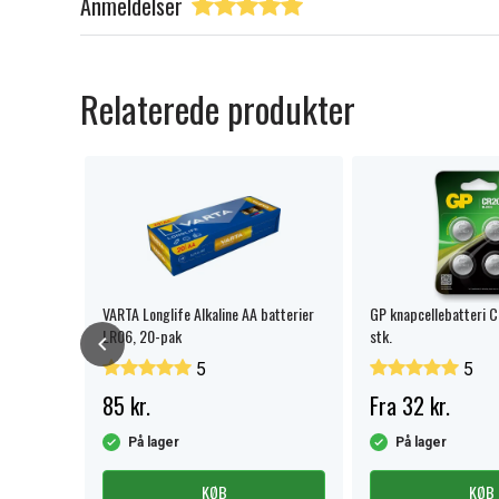
Anmeldelser
Relaterede produkter
tteri
VARTA Longlife Alkaline AA batterier
GP knapcellebatteri 
LR06, 20-pak
stk.
5
5
85 kr.
Fra 32 kr.
På lager
På lager
KØB
KØB