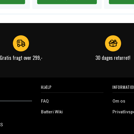
Gratis fragt over 299,-
30 dages returret!
HJÆLP
INFORMATIO
FAQ
Om os
Batteri Wiki
Privatlivspo
Retur
Købsvilkår
ES
e. Vi tilbyder et
Erhvervskunde
Cookies