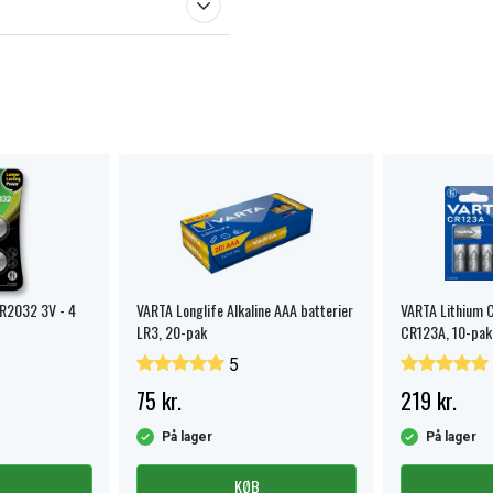
CR2032 3V - 4
VARTA Longlife Alkaline AAA batterier
VARTA Lithium C
LR3, 20-pak
CR123A, 10-pak
5
75 kr.
219 kr.
På lager
På lager
KØB