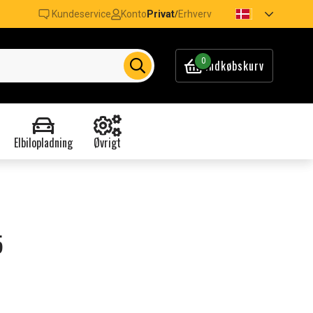
Kundeservice
Konto
Privat
Erhverv
/
0
Indkøbskurv
Elbilopladning
Øvrigt
5