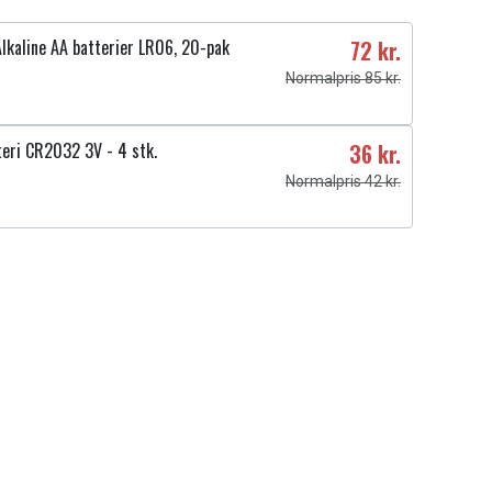
lkaline AA batterier LR06, 20-pak
72 kr.
Normalpris 85 kr.
teri CR2032 3V - 4 stk.
36 kr.
Normalpris 42 kr.