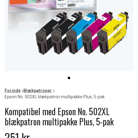
Item
item
1
0
of
Forside
Blækpatroner
1
Epson No. 502XL blækpatron multipakke Plus, 5-pak
Kompatibel med Epson No. 502XL
blækpatron multipakke Plus, 5-pak
251 kr.