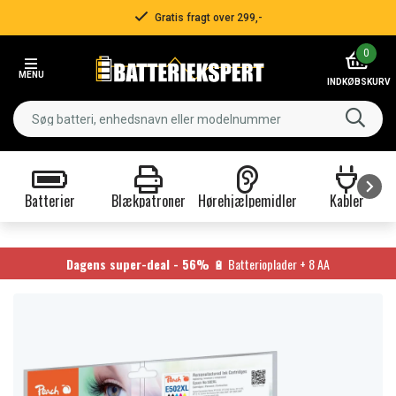
Gratis fragt over 299,-
Item
0
2
MENU
of
INDKØBSKURV
3
Batterier
Blækpatroner
Hørehjælpemidler
Kabler
Item
1
of
Dagens super-deal - 56%
🔋 Batterioplader + 8 AA
9