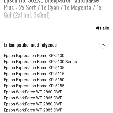
Plus - 2x Sort / 1x Cyan / 1x Magenta / 1x
Gul (2x11ml, 3x8ml)
Produkttype:
Blækpatroner
Vis alle
Passer til mærket:
Peach
Er kompatibel med følgende
Farve:
CMYK
Epson Expression Home XP-5100
Læs om betydningen af egenskaberne
Epson Expression Home XP-5100 Series
Epson Expression Home XP-5105
Epson Expression Home XP-5115
Epson Expression Home XP-5150
Epson Expression Home XP-5155
Epson WorkForce WF-2860 DWF
Epson WorkForce WF-2865 DWF
Epson WorkForce WF-2880 DWF
Epson WorkForce WF-2885 DWF