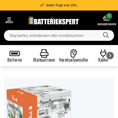
Gratis fragt over 299,-
Item
0
2
MENU
of
INDKØBSKURV
3
Batterier
Blækpatroner
Hørehjælpemidler
Kabler
Item
1
of
9