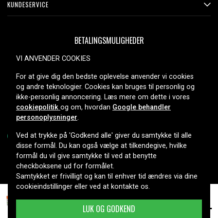
KUNDESERVICE
BETALINGSMULIGHEDER
VI ANVENDER COOKIES
For at give dig den bedste oplevelse anvender vi cookies
LEVERINGSMULIGHEDER
og andre teknologier. Cookies kan bruges til personlig og
ikke-personlig annoncering. Læs mere om dette i vores
cookiepolitik
og om, hvordan
Google behandler
personoplysninger
.
Ved at trykke på 'Godkend alle' giver du samtykke til alle
disse formål. Du kan også vælge at tilkendegive, hvilke
formål du vil give samtykke til ved at benytte
Copyright © 2026, Spares Nordic AB
checkboksene ud for formålet.
Samtykket er frivilligt og kan til enhver tid ændres via dine
cookieindstillinger eller ved at kontakte os.
2.449 kr.
HP 304A Lasertoner multipakke CC530-3, 4-pak
LUK OG GODKEND