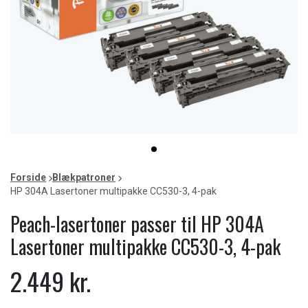
Item
item
1
0
of
Forside
Blækpatroner
1
HP 304A Lasertoner multipakke CC530-3, 4-pak
Peach-lasertoner passer til HP 304A
Lasertoner multipakke CC530-3, 4-pak
2.449 kr.