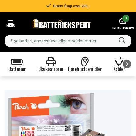
Gratis fragt over 299,-
Item
0
2
MENU
of
INDKØBSKURV
3
Batterier
Blækpatroner
Hørehjælpemidler
Kabler
Item
1
of
9