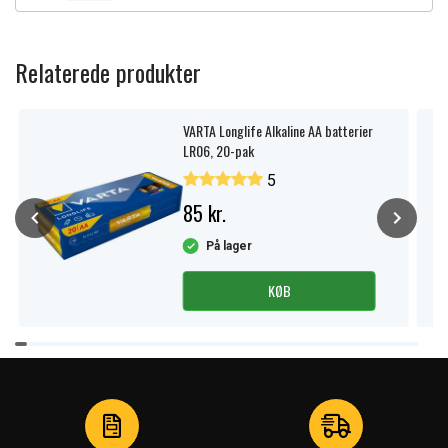
Relaterede produkter
VARTA Longlife Alkaline AA batterier
LR06, 20-pak
5
85 kr.
På lager
KØB
Item
1
of
4