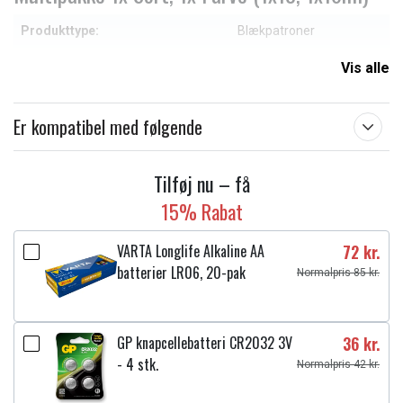
Produkttype:
Blækpatroner
Passer til mærket:
Peach
Vis alle
Farve:
CMYK
Er kompatibel med følgende
Læs om betydningen af egenskaberne
Tilføj nu – få
15% Rabat
VARTA Longlife Alkaline AA
72 kr.
batterier LR06, 20-pak
Normalpris 85 kr.
GP knapcellebatteri CR2032 3V
36 kr.
- 4 stk.
Normalpris 42 kr.