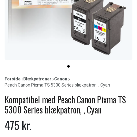
Item
item
1
0
of
Forside
Blækpatroner
Canon
1
Peach Canon Pixma TS 5300 Series blækpatron, , Cyan
Kompatibel med Peach Canon Pixma TS
5300 Series blækpatron, , Cyan
475 kr.