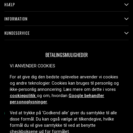
HJÆLP
INFORMATION
KUNDESERVICE
BETALINGSMULIGHEDER
VI ANVENDER COOKIES
For at give dig den bedste oplevelse anvender vi cookies
LEVERINGSMULIGHEDER
og andre teknologier. Cookies kan bruges til personlig og
ikke-personlig annoncering. Læs mere om dette i vores
cookiepolitik
og om, hvordan
Google behandler
personoplysninger
.
Ved at trykke på 'Godkend alle' giver du samtykke til alle
disse formål. Du kan også vælge at tilkendegive, hvilke
formål du vil give samtykke til ved at benytte
Copyright © 2026, Spares Nordic AB
checkboksene ud for formålet.