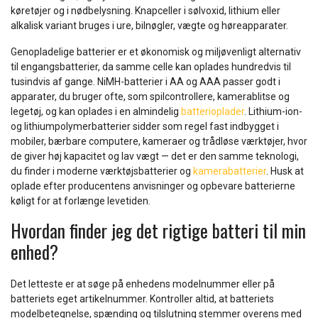
køretøjer og i nødbelysning. Knapceller i sølvoxid, lithium eller
alkalisk variant bruges i ure, bilnøgler, vægte og høreapparater.
Genopladelige batterier er et økonomisk og miljøvenligt alternativ
til engangsbatterier, da samme celle kan oplades hundredvis til
tusindvis af gange. NiMH-batterier i AA og AAA passer godt i
apparater, du bruger ofte, som spilcontrollere, kamerablitse og
legetøj, og kan oplades i en almindelig
batterioplader
. Lithium-ion-
og lithiumpolymerbatterier sidder som regel fast indbygget i
mobiler, bærbare computere, kameraer og trådløse værktøjer, hvor
de giver høj kapacitet og lav vægt — det er den samme teknologi,
du finder i moderne værktøjsbatterier og
kamerabatterier
. Husk at
oplade efter producentens anvisninger og opbevare batterierne
køligt for at forlænge levetiden.
Hvordan finder jeg det rigtige batteri til min
enhed?
Det letteste er at søge på enhedens modelnummer eller på
batteriets eget artikelnummer. Kontroller altid, at batteriets
modelbetegnelse, spænding og tilslutning stemmer overens med