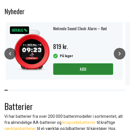
1
of
Nyheder
11
Nintendo Sound Clock: Alarm – Rød
UDSALG %
819 kr.
På lager
KØB
Item
1
of
Batterier
10
Vi har batterier fra over 200.000 batterimodeller i sortimentet, alt
fra almindelige AA-batterier og
knapcellebatterier
til kraftige
værktøjsbatterier
til el-værktøj og bilbatterier til køretøjer. Hos