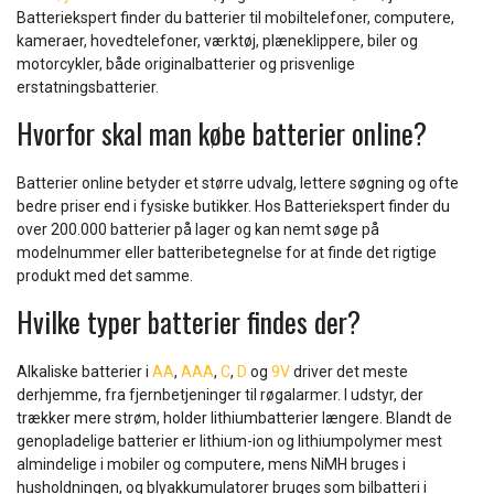
Batteriekspert finder du batterier til mobiltelefoner, computere,
kameraer, hovedtelefoner, værktøj, plæneklippere, biler og
motorcykler, både originalbatterier og prisvenlige
erstatningsbatterier.
Hvorfor skal man købe batterier online?
Batterier online betyder et større udvalg, lettere søgning og ofte
bedre priser end i fysiske butikker. Hos Batteriekspert finder du
over 200.000 batterier på lager og kan nemt søge på
modelnummer eller batteribetegnelse for at finde det rigtige
produkt med det samme.
Hvilke typer batterier findes der?
Alkaliske batterier i
AA
,
AAA
,
C
,
D
og
9V
driver det meste
derhjemme, fra fjernbetjeninger til røgalarmer. I udstyr, der
trækker mere strøm, holder lithiumbatterier længere. Blandt de
genopladelige batterier er lithium-ion og lithiumpolymer mest
almindelige i mobiler og computere, mens NiMH bruges i
husholdningen, og blyakkumulatorer bruges som bilbatteri i