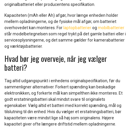
originalbatteriet eller producentens specifikation.
Kapaciteten (mAh eller Ah) afgør, hvor længe enheden holder
mellem opladningerne, og de fysiske mål afgør, om batteriet
overhovedet kan monteres. For
laptopbatterier
og
mobilbatterier
står modelbetegnelsen som regel trykt på det gamle batteri eller i
serviceoplysningerne, og det samme gælder for kamerabatterier
og værktøjsbatterier.
Hvad bør jeg overveje, når jeg vælger
batteri?
Tag altid udgangspunkt i enhedens originalspecifikation, før du
sammenligner alternativer. Forkert spænding kan beskadige
elektronikken, og forkerte mål kan simpelthen ikke monteres. Et
godt erstatningsbatteri skal mindst svare til originalets
egenskaber. Vælg altid et batteri med korrekt spænding, mål og
tilslutning til din enhed. Hvis du vælger et erstatningsbatteri, bør
kapaciteten være mindst lige så høj som originalens. Højere
kapacitet giver ofte længere driftstid mellem opladningerne.