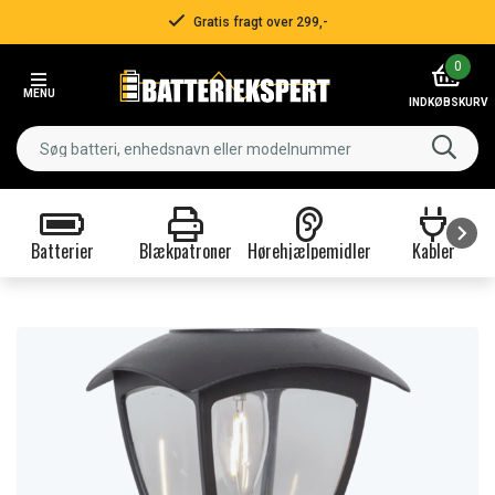
Gratis fragt over 299,-
Item
0
2
MENU
of
INDKØBSKURV
3
Batterier
Blækpatroner
Hørehjælpemidler
Kabler
Item
1
of
9