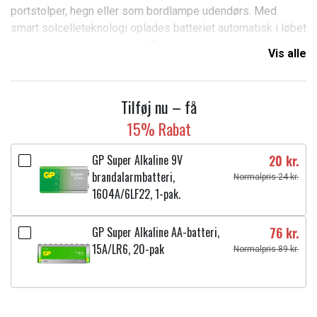
portstolper, hegn eller som bordlampe udendørs. Med
smart solcelleteknologi oplades batteriet automatisk i løbet
af dagen, hvilket giver op til 5 timers smuk belysning efter
Vis alle
mørkets frembrud. Installationen er enkel og kræver ingen
ledningsføring.
Tilføj nu – få
Specifikationer:
15% Rabat
Mærke:
Star Trading
Farve:
Sort
GP Super Alkaline 9V
20 kr.
Materiale:
Plastik, metal
brandalarmbatteri,
Normalpris 24 kr.
Bredde:
14 cm
1604A/6LF22, 1-pak.
Højde:
19 cm
Lysfarve:
Varm hvid
GP Super Alkaline AA-batteri,
76 kr.
Type lyskilde:
LED (filament)
15A/LR6, 20-pak
Normalpris 89 kr.
Lysstyrke:
10 lumen
Brændetid pr. opladning:
Cirka 5 timer
Lysvarighed:
7000 timer
Fatning:
Kan ikke udskiftes