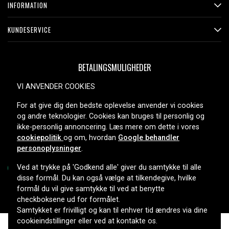
INFORMATION
KUNDESERVICE
BETALINGSMULIGHEDER
VI ANVENDER COOKIES
For at give dig den bedste oplevelse anvender vi cookies
LEVERINGSMULIGHEDER
og andre teknologier. Cookies kan bruges til personlig og
ikke-personlig annoncering. Læs mere om dette i vores
cookiepolitik
og om, hvordan
Google behandler
personoplysninger
.
Ved at trykke på 'Godkend alle' giver du samtykke til alle
disse formål. Du kan også vælge at tilkendegive, hvilke
formål du vil give samtykke til ved at benytte
Copyright © 2026, Spares Nordic AB
checkboksene ud for formålet.
Samtykket er frivilligt og kan til enhver tid ændres via dine
cookieindstillinger eller ved at kontakte os.