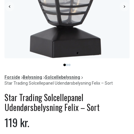
Item
item
item
item
1
0
1
2
of
Forside
Belysning
Solcellebelysning
3
Star Trading Solcellepanel Udendørsbelysning Felix – Sort
Star Trading Solcellepanel
Udendørsbelysning Felix – Sort
119 kr.