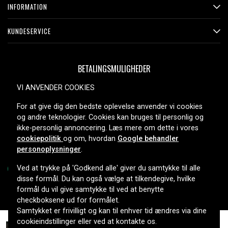
INFORMATION
KUNDESERVICE
BETALINGSMULIGHEDER
VI ANVENDER COOKIES
For at give dig den bedste oplevelse anvender vi cookies
LEVERINGSMULIGHEDER
og andre teknologier. Cookies kan bruges til personlig og
ikke-personlig annoncering. Læs mere om dette i vores
cookiepolitik
og om, hvordan
Google behandler
personoplysninger
.
Ved at trykke på 'Godkend alle' giver du samtykke til alle
disse formål. Du kan også vælge at tilkendegive, hvilke
formål du vil give samtykke til ved at benytte
Copyright © 2026, Spares Nordic AB
checkboksene ud for formålet.
Samtykket er frivilligt og kan til enhver tid ændres via dine
cookieindstillinger eller ved at kontakte os.