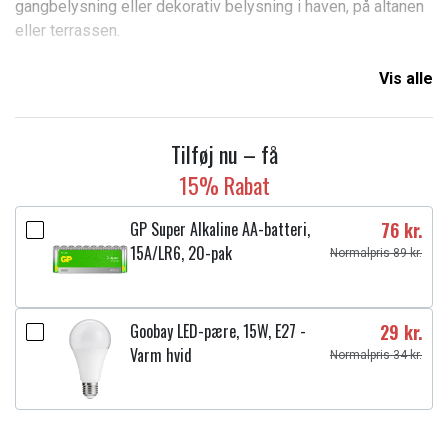
gangbelysning eller dekorativ belysning i haven, på altanen
eller terrassen.
Med et behageligt varmhvidt lys på 40 lumen skaber
Vis alle
lampen en hyggelig stemning og forbedrer synligheden i
mørket. Solpanelet oplader batteriet i løbet af dagen.
Tilføj nu – få
Den indbyggede lyssensor tænder automatisk lyset, når det
15% Rabat
bliver mørkt.
GP Super Alkaline AA-batteri,
76 kr.
Egenskaber:
15A/LR6, 20-pak
Normalpris 89 kr.
Solcelledrevet
Robust aluminium
Goobay LED-pære, 15W, E27 -
29 kr.
Varmhvidt lys
Varm hvid
Normalpris 34 kr.
Automatisk tænding
Ideel til gang- og dekorationslys
Nem installation