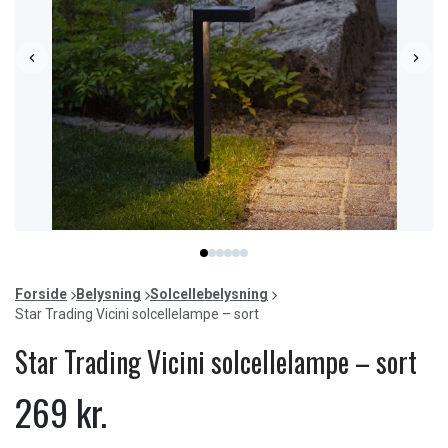
Item
item
item
item
item
item
item
1
0
1
2
3
4
5
of
Forside
Belysning
Solcellebelysning
6
Star Trading Vicini solcellelampe – sort
Star Trading Vicini solcellelampe – sort
269 kr.