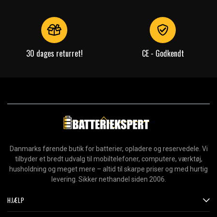
Farve:
Sort
Mål:
100 × 380 × 140 mm
Læs om betydningen af egenskaberne
30 dages returret!
CE - Godkendt
Danmarks førende butik for batterier, opladere og reservedele. Vi
tilbyder et bredt udvalg til mobiltelefoner, computere, værktøj,
husholdning og meget mere – altid til skarpe priser og med hurtig
levering. Sikker nethandel siden 2006.
HJÆLP