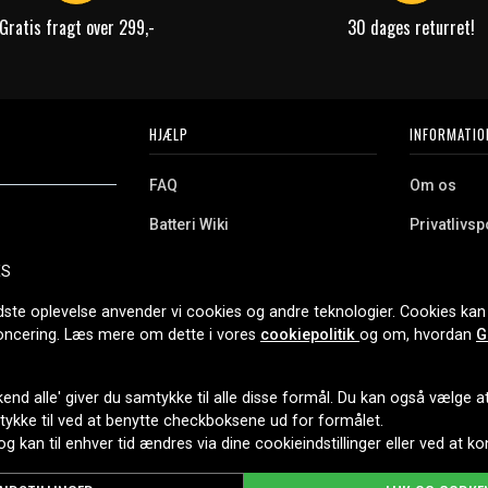
Gratis fragt over 299,-
30 dages returret!
HJÆLP
INFORMATIO
FAQ
Om os
Batteri Wiki
Privatlivspo
Retur
Købsvilkår
ES
e. Vi tilbyder et
Erhvervskunde
Cookies
oldning og meget
dste oplevelse anvender vi cookies og andre teknologier. Cookies kan 
r nethandel siden
noncering. Læs mere om dette i vores
cookiepolitik
og om, hvordan
G
end alle' giver du samtykke til alle disse formål. Du kan også vælge at 
LEVERINGSMULIGHEDER
mtykke til ved at benytte checkboksene ud for formålet.
 og kan til enhver tid ændres via dine cookieindstillinger eller ved at k