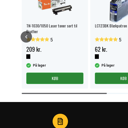
 Brother
TN-1030/1050 Laser toner sort til
LC123BK Blækpatron s
Brother
5
5
209 kr.
62 kr.
På lager
På lager
KØB
KØB
Item
1
of
4