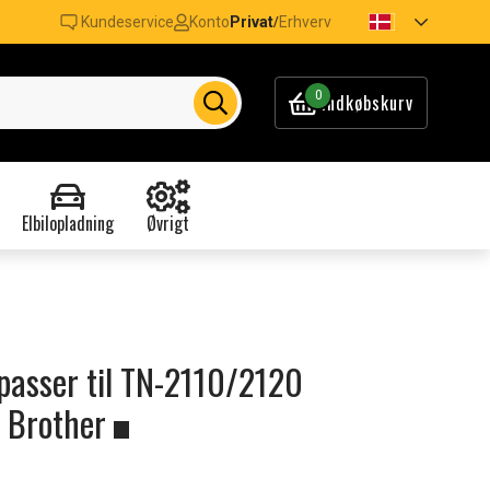
Kundeservice
Konto
Privat
Erhverv
/
0
Indkøbskurv
Elbilopladning
Øvrigt
passer til TN-2110/2120
l Brother