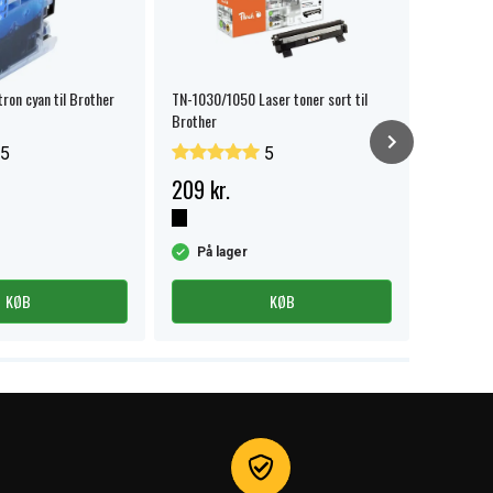
on cyan til Brother
TN-1030/1050 Laser toner sort til
LC123BK B
Brother
5
5
209 kr.
62 kr.
På lager
På la
KØB
KØB