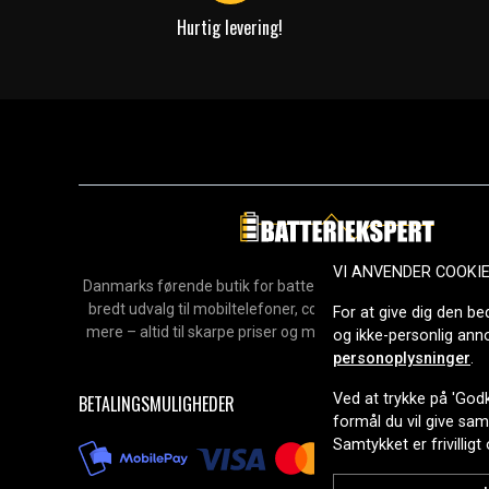
Hurtig levering!
VI ANVENDER COOKI
Danmarks førende butik for batterier, opladere og reservedel
bredt udvalg til mobiltelefoner, computere, værktøj, hush
For at give dig den be
mere – altid til skarpe priser og med hurtig levering. Sikke
og ikke-personlig an
2006.
personoplysninger
.
Ved at trykke på 'Godk
BETALINGSMULIGHEDER
formål du vil give sa
Samtykket er frivilligt