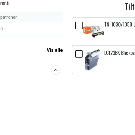
anti.
Til
patroner
TN-1030/1050 La
ch
Vis alle
LC123BK Blækpat
aberne