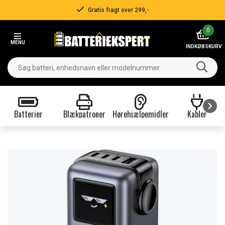
Gratis fragt over 299,-
Item
0
2
MENU
of
INDKØBSKURV
3
Batterier
Blækpatroner
Hørehjælpemidler
Kabler
Item
1
of
9