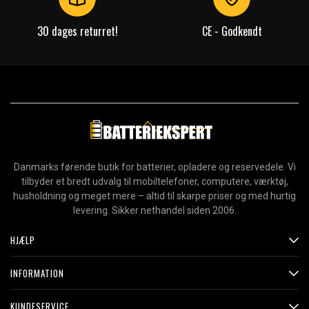
Flere porte – oplad flere enheder parallelt
GaN-teknologi – effektivt og kompakt design
30 dages returret!
CE - Godkendt
Magnetiske fødder og robotlignende design for stabil
placering og unik æstetik
Produkttype:
Vægoplader
Varemærke:
Ugreen
Farve:
Sort
Effekt:
100 W
Danmarks førende butik for batterier, opladere og reservedele. Vi
Ladeport:
USB-A, USB-C
tilbyder et bredt udvalg til mobiltelefoner, computere, værktøj,
husholdning og meget mere – altid til skarpe priser og med hurtig
Antal udgange:
1x USB-A, 3x USB-C
levering. Sikker nethandel siden 2006.
Læs om betydningen af egenskaberne
HJÆLP
INFORMATION
KUNDESERVICE