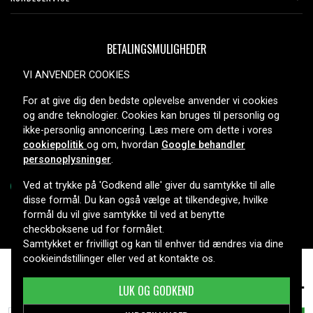
BETALINGSMULIGHEDER
VI ANVENDER COOKIES
For at give dig den bedste oplevelse anvender vi cookies
LEVERINGSMULIGHEDER
og andre teknologier. Cookies kan bruges til personlig og
ikke-personlig annoncering. Læs mere om dette i vores
cookiepolitik
og om, hvordan
Google behandler
personoplysninger
.
Ved at trykke på 'Godkend alle' giver du samtykke til alle
disse formål. Du kan også vælge at tilkendegive, hvilke
formål du vil give samtykke til ved at benytte
Copyright © 2026, Spares Nordic AB
checkboksene ud for formålet.
Samtykket er frivilligt og kan til enhver tid ændres via dine
cookieindstillinger eller ved at kontakte os.
UGREEN X688 Uno Vægoplader 100W – 3x USB-C +
549 kr.
1xUSB-A
LUK OG GODKEND