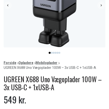
Item
item
item
item
item
item
item
1
0
1
2
3
4
5
of
Forside
Opladere
Mobiloplader
6
UGREEN X688 Uno Vægoplader 100W – 3x USB-C + 1xUSB-A
UGREEN X688 Uno Vægoplader 100W –
3x USB-C + 1xUSB-A
549 kr.