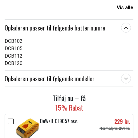
Vis alle
Passer til mærket:
DeWalt
Mål:
200.00 x 115.50 x 80.00 mm
Opladeren passer til følgende batterinumre
Læs om betydningen af egenskaberne
DCB102
DCB105
DCB112
DCB120
Opladeren passer til følgende modeller
Tilføj nu – få
15% Rabat
DeWalt DE9057 osv.
229 kr.
Normalpris 269 kr.