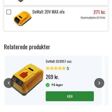
DeWalt 20V MAX ofa
271 kr.
Normalpris 319 kr.
Relaterede produkter
DeWalt DE9057 osv.
5
269 kr.
På lager
KØB