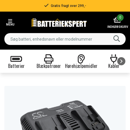
Gratis fragt over 299,-
Item
0
2
MENU
of
INDKØBSKURV
3
Batterier
Blækpatroner
Hørehjælpemidler
Kabler
Item
1
of
9