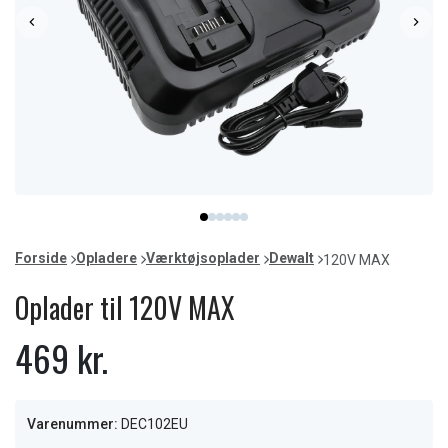
Item
item
item
item
item
item
item
1
0
1
2
3
4
5
of
Forside
Opladere
Værktøjsoplader
Dewalt
120V MAX
6
Oplader til 120V MAX
469 kr.
Varenummer:
DEC102EU