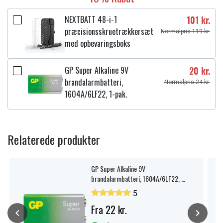
NEXTBATT 48-i-1
101 kr.
præcisionsskruetrækkersæt
Normalpris 119 kr.
med opbevaringsboks
GP Super Alkaline 9V
20 kr.
brandalarmbatteri,
Normalpris 24 kr.
1604A/6LF22, 1-pak.
Relaterede produkter
GP Super Alkaline 9V
brandalarmbatteri, 1604A/6LF22, 1-
pak.
5
Fra 22 kr.