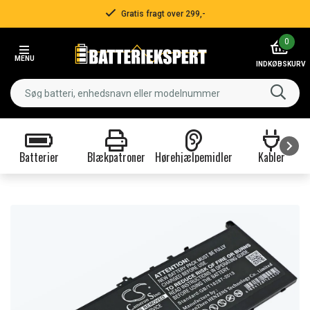
Gratis fragt over 299,-
Item
0
2
MENU
of
INDKØBSKURV
3
Batterier
Blækpatroner
Hørehjælpemidler
Kabler
Item
1
of
9