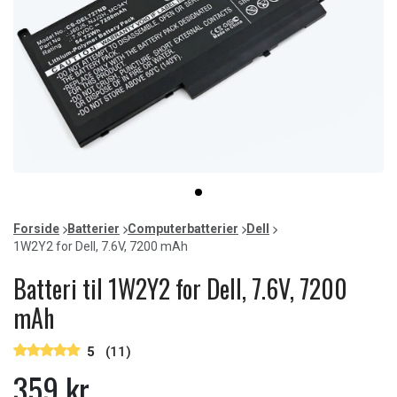
Item
item
1
0
of
Forside
Batterier
Computerbatterier
Dell
1
1W2Y2 for Dell, 7.6V, 7200 mAh
Batteri til 1W2Y2 for Dell, 7.6V, 7200
mAh
5
(11)
359 kr.