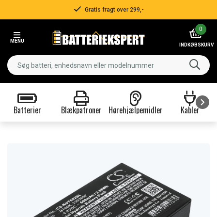
Gratis fragt over 299,-
Item
0
2
MENU
of
INDKØBSKURV
3
Batterier
Blækpatroner
Hørehjælpemidler
Kabler
Item
1
of
9