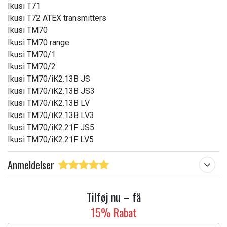
Ikusi T71
T70-2
Ikusi T72 ATEX transmitters
ATEX transmitters
Ikusi TM70
T70 1 ATEX
Ikusi TM70 range
T70 2 ATEX handhelds
Ikusi TM70/1
TM70 range
Ikusi TM70/2
TM70/iK2.13B LV
Ikusi TM70/iK2.13B JS
TM70/iK2.13B JS
Ikusi TM70/iK2.13B JS3
TM70/iK2.13B LV3
Ikusi TM70/iK2.13B LV
TM70/iK2.13B JS3
Ikusi TM70/iK2.13B LV3
TM70/iK2.21F LV5
Ikusi TM70/iK2.21F JS5
TM70/iK2.21F JS5
Ikusi TM70/iK2.21F LV5
Spænding:
4,8 V
Anmeldelser
Kapacitet:
600 mAh
Tilføj nu – få
Læs om betydningen af egenskaberne
15% Rabat