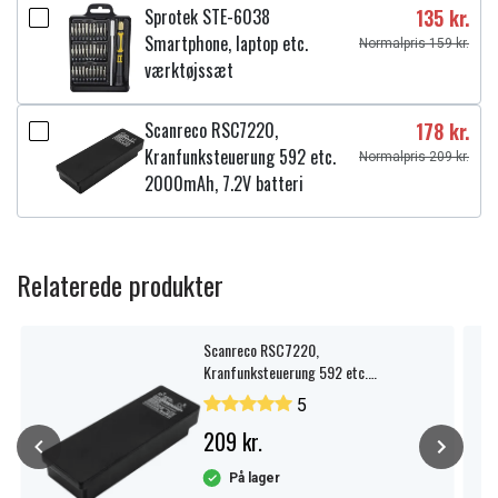
Sprotek STE-6038
135 kr.
Smartphone, laptop etc.
Normalpris 159 kr.
værktøjssæt
Scanreco RSC7220,
178 kr.
Kranfunksteuerung 592 etc.
Normalpris 209 kr.
2000mAh, 7.2V batteri
Relaterede produkter
Scanreco RSC7220,
Kranfunksteuerung 592 etc.
2000mAh, 7.2V batteri
5
209 kr.
På lager