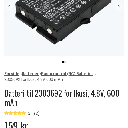
Item
item
item
1
0
1
of
Forside
Batterier
Radiokontrol (RC) Batterier
2
2303692 for Ikusi, 4.8V, 600 mAh
Batteri til 2303692 for Ikusi, 4.8V, 600
mAh
5
(2)
159 kr.