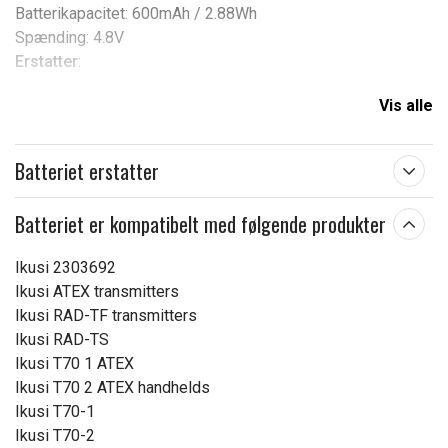
Batterikapacitet: 600mAh / 2.88Wh
Spænding: 4.8V
Erstatter
:
IKUSI
Vis alle
BT06K
2303692
Batteriet erstatter
Kompatibel med
:
Batteriet er kompatibelt med følgende produkter
IKUSI
TM70/1
Ikusi 2303692
TM70/2
Ikusi ATEX transmitters
RAD-TS
Ikusi RAD-TF transmitters
RAD-TF transmitters
Ikusi RAD-TS
T71
Ikusi T70 1 ATEX
T72 ATEX transmitters
Ikusi T70 2 ATEX handhelds
2303692
Ikusi T70-1
TM70
Ikusi T70-2
T70-1