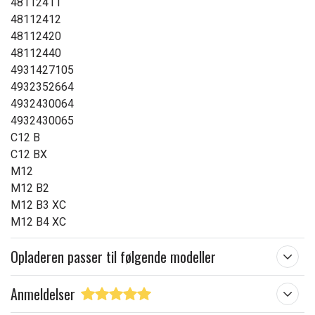
48112411
48112412
48112420
48112440
4931427105
4932352664
4932430064
4932430065
C12 B
C12 BX
M12
M12 B2
M12 B3 XC
M12 B4 XC
Opladeren passer til følgende modeller
Anmeldelser