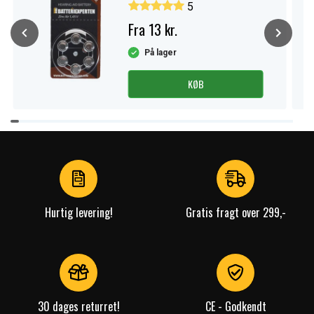
5
Fra 13 kr.
På lager
KØB
Item
1
of
4
Hurtig levering!
Gratis fragt over 299,-
30 dages returret!
CE - Godkendt