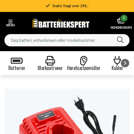
Gratis fragt over 299,-
Item
0
2
MENU
of
INDKØBSKURV
3
Batterier
Blækpatroner
Hørehjælpemidler
Kabler
Item
1
of
9