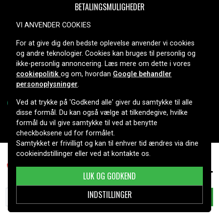
BETALINGSMULIGHEDER
VI ANVENDER COOKIES
For at give dig den bedste oplevelse anvender vi cookies
LEVERINGSMULIGHEDER
og andre teknologier. Cookies kan bruges til personlig og
ikke-personlig annoncering. Læs mere om dette i vores
cookiepolitik
og om, hvordan
Google behandler
personoplysninger
.
Ved at trykke på 'Godkend alle' giver du samtykke til alle
disse formål. Du kan også vælge at tilkendegive, hvilke
formål du vil give samtykke til ved at benytte
Copyright © 2026, Spares Nordic AB
checkboksene ud for formålet.
Samtykket er frivilligt og kan til enhver tid ændres via dine
cookieindstillinger eller ved at kontakte os.
249 kr.
2454-22
LUK OG GODKEND
INDSTILLINGER
TILFØJ TIL KURV