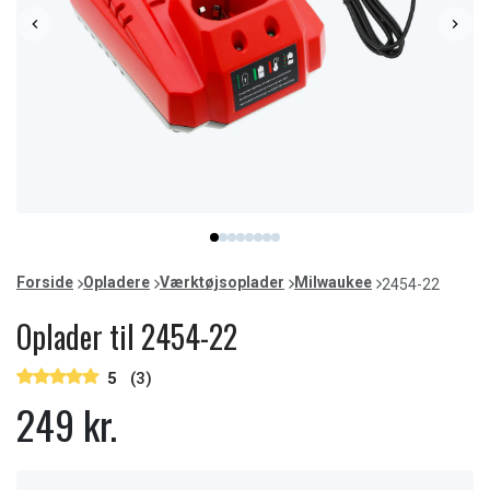
Item
item
item
item
item
item
item
item
item
1
0
1
2
3
4
5
6
7
of
Forside
Opladere
Værktøjsoplader
Milwaukee
2454-22
8
Oplader til 2454-22
5
(3)
249 kr.