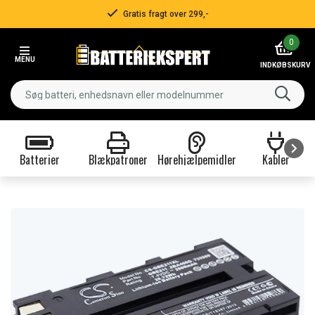
Gratis fragt over 299,-
Item
0
2
MENU
of
INDKØBSKURV
3
Batterier
Blækpatroner
Hørehjælpemidler
Kabler
Item
1
of
9