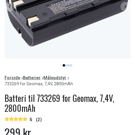
Item
item
item
item
item
1
0
1
2
3
of
Forside
Batterier
Måleudstyr
4
733269 for Geomax, 7,4V, 2800mAh
Batteri til 733269 for Geomax, 7,4V,
2800mAh
5
(2)
299 kr.