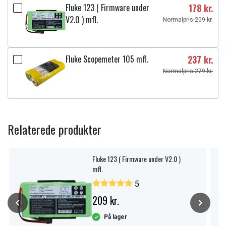
Fluke 123 ( Firmware under
178 kr.
V2.0 ) mfl.
Normalpris 209 kr.
Fluke Scopemeter 105 mfl.
237 kr.
Normalpris 279 kr.
Relaterede produkter
Fluke 123 ( Firmware under V2.0 )
mfl.
5
209 kr.
På lager