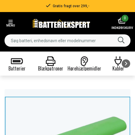
Gratis fragt over 299,-
Item
0
2
MENU
of
INDKØBSKURV
3
Batterier
Blækpatroner
Hørehjælpemidler
Kabler
Item
1
of
9