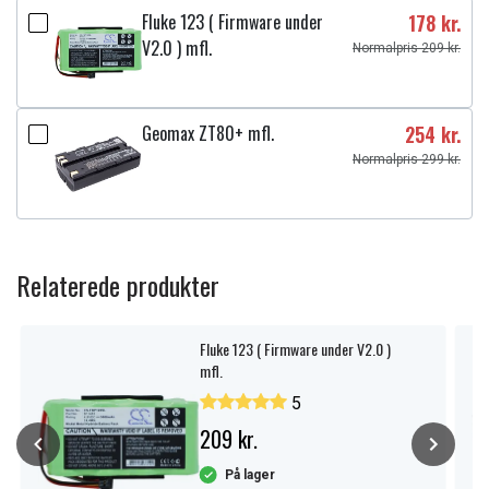
Fluke 123 ( Firmware under
178 kr.
V2.0 ) mfl.
Normalpris 209 kr.
Geomax ZT80+ mfl.
254 kr.
Normalpris 299 kr.
Relaterede produkter
Fluke 123 ( Firmware under V2.0 )
mfl.
5
209 kr.
På lager