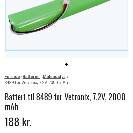
Item
item
1
0
of
Forside
Batterier
Måleudstyr
1
8489 for Vetronix, 7.2V, 2000 mAh
Batteri til 8489 for Vetronix, 7.2V, 2000
mAh
188 kr.