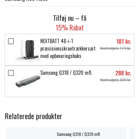
Tilføj nu – få
15% Rabat
NEXTBATT 48-i-1
101 kr.
præcisionsskruetrækkersæt
Normalpris 119 kr.
med opbevaringsboks
Samsung Q318 / Q320 mfl.
288 kr.
Normalpris 339 kr.
Relaterede produkter
Samsung Q318 / Q320 mfl.