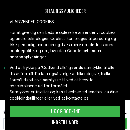
BETALINGSMULIGHEDER
VI ANVENDER COOKIES
For at give dig den bedste oplevelse anvender vi cookies
LEVERINGSMULIGHEDER
og andre teknologier. Cookies kan bruges til personlig og
ikke-personlig annoncering. Læs mere om dette i vores
cookiepolitik
og om, hvordan
Google behandler
personoplysninger
.
Ved at trykke på 'Godkend alle' giver du samtykke til alle
disse formål. Du kan også vælge at tilkendegive, hvilke
formål du vil give samtykke til ved at benytte
Copyright © 2026, Spares Nordic AB
checkboksene ud for formålet.
Samtykket er frivilligt og kan til enhver tid ændres via dine
cookieindstillinger eller ved at kontakte os.
359 kr.
AA-PB2NC6B/E for Samsung, 11.1V, 6600 mAh
LUK OG GODKEND
INDSTILLINGER
TILFØJ TIL KURV