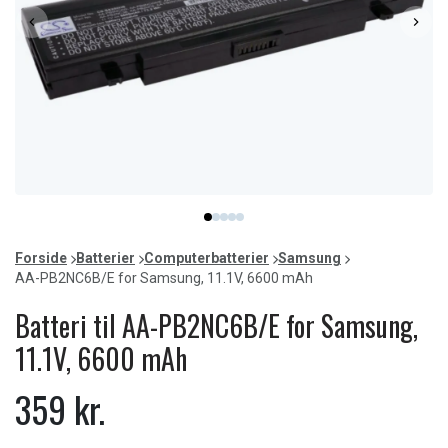
Item
item
item
item
item
item
1
0
1
2
3
4
of
Forside
Batterier
Computerbatterier
Samsung
5
AA-PB2NC6B/E for Samsung, 11.1V, 6600 mAh
Batteri til AA-PB2NC6B/E for Samsung,
11.1V, 6600 mAh
359 kr.