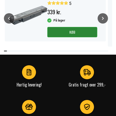
5
339 kr.
På lager
KØB
Item
1
of
4
Hurtig levering!
Gratis fragt over 299,-