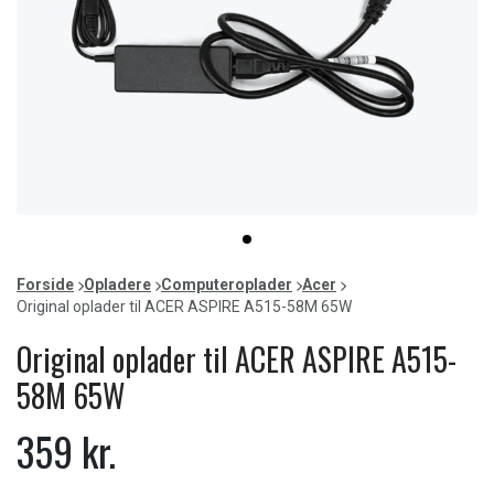
Item
item
1
0
of
Forside
Opladere
Computeroplader
Acer
1
Original oplader til ACER ASPIRE A515-58M 65W
Original oplader til ACER ASPIRE A515-
58M 65W
359 kr.