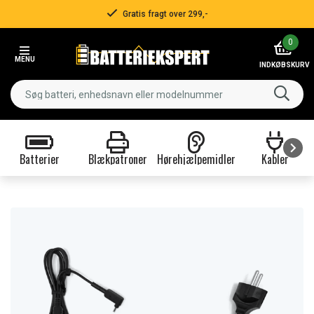
Gratis fragt over 299,-
Item
0
2
MENU
of
INDKØBSKURV
3
Batterier
Blækpatroner
Hørehjælpemidler
Kabler
Item
1
of
9