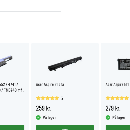
552 / 4741 /
Acer Aspire E1 ofa
Acer Aspire E11 
 / TM5740 mfl.
5
259 kr.
279 kr.
På lager
På lager