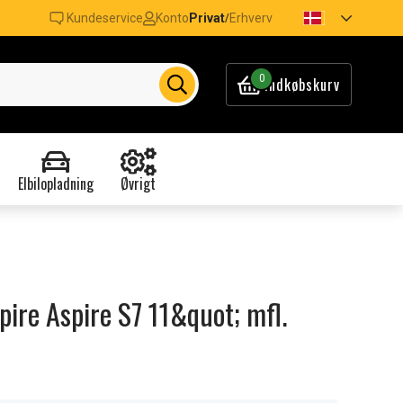
Kundeservice
Konto
Privat
Erhverv
/
0
Indkøbskurv
Elbilopladning
Øvrigt
spire Aspire S7 11&quot; mfl.