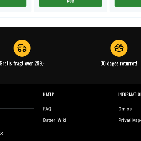
KØB
Gratis fragt over 299,-
30 dages returret!
HJÆLP
INFORMATIO
FAQ
Om os
Batteri Wiki
Privatlivspo
Retur
Købsvilkår
ES
e. Vi tilbyder et