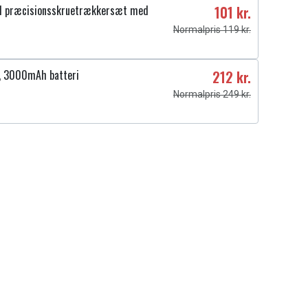
1 præcisionsskruetrækkersæt med
101 kr.
Normalpris 119 kr.
V, 3000mAh batteri
212 kr.
Normalpris 249 kr.