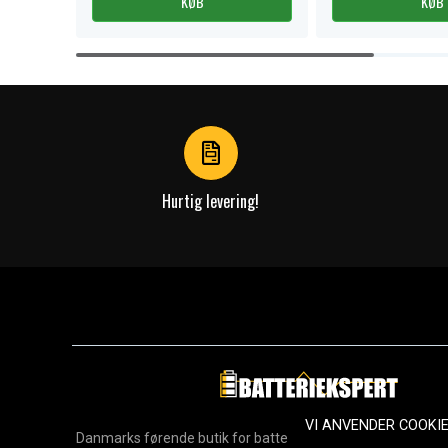
KØB
KØB
Item
1
of
4
Hurtig levering!
VI ANVENDER COOKI
Danmarks førende butik for batterier, opladere og reservedel