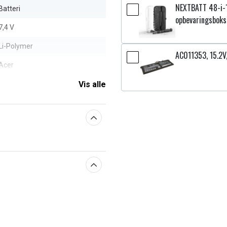
NEXTBATT 48-i-
Batteri
opbevaringsboks
7,4 V
Li-Polymer
AC011353, 15.2
Acer
3790 mAh
Vis alle
aberne