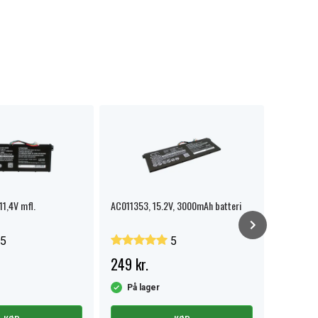
11,4V mfl.
AC011353, 15.2V, 3000mAh batteri
ACER Aspi
7741 Tra
5
5
249 kr.
319 kr.
På lager
På la