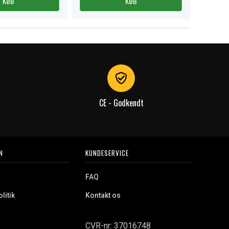
KØB
KØB
CE - Godkendt
N
KUNDESERVICE
FAQ
litik
Kontakt os
CVR-nr: 37016748