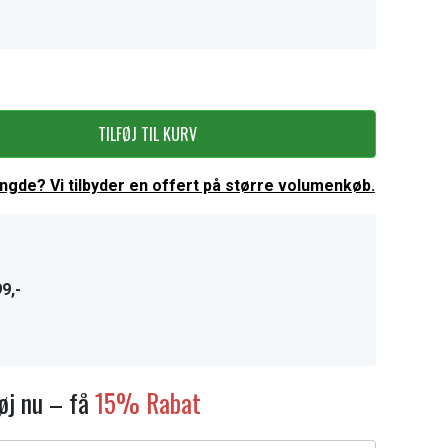
TILFØJ TIL KURV
ængde? Vi tilbyder en offert på større volumenkøb.
9,-
føj nu – få
15% Rabat