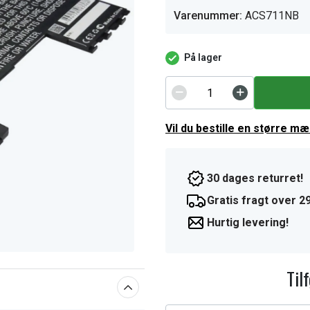
Varenummer:
ACS711NB
På lager
Vil du bestille en større m
30 dages returret!
Gratis fragt over 29
Hurtig levering!
Til