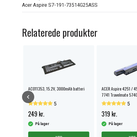
Acer Aspire S7-191-73514G25ASS
Relaterede produkter
AC011353, 15.2V, 3000mAh batteri
ACER Aspire 4251 / 4
7741 Travelmate 5740
5
5
249 kr.
319 kr.
På lager
På lager