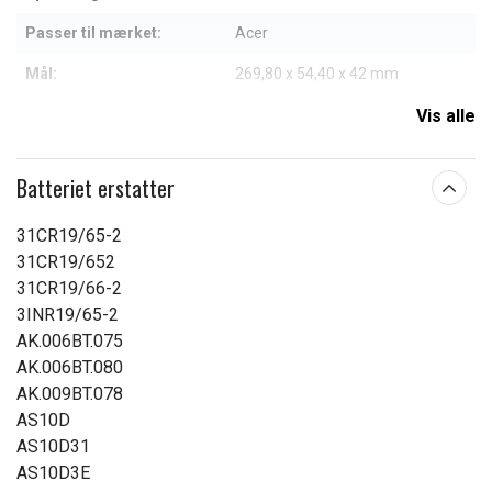
Passer til mærket:
Acer
Mål:
269,80 x 54,40 x 42 mm
Kapacitet:
8800 mAh
Vis alle
Læs om betydningen af egenskaberne
Batteriet erstatter
31CR19/65-2
31CR19/652
31CR19/66-2
3INR19/65-2
AK.006BT.075
AK.006BT.080
AK.009BT.078
AS10D
AS10D31
AS10D3E