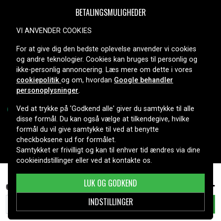
BETALINGSMULIGHEDER
VI ANVENDER COOKIES
For at give dig den bedste oplevelse anvender vi cookies
LEVERINGSMULIGHEDER
og andre teknologier. Cookies kan bruges til personlig og
ikke-personlig annoncering. Læs mere om dette i vores
cookiepolitik
og om, hvordan
Google behandler
personoplysninger
.
Ved at trykke på 'Godkend alle' giver du samtykke til alle
disse formål. Du kan også vælge at tilkendegive, hvilke
formål du vil give samtykke til ved at benytte
Copyright © 2026, Spares Nordic AB
checkboksene ud for formålet.
Samtykket er frivilligt og kan til enhver tid ændres via dine
cookieindstillinger eller ved at kontakte os.
379 kr.
Acer TravelMate 8472G, 11,1V, 8800mAh
LUK OG GODKEND
INDSTILLINGER
TILFØJ TIL KURV