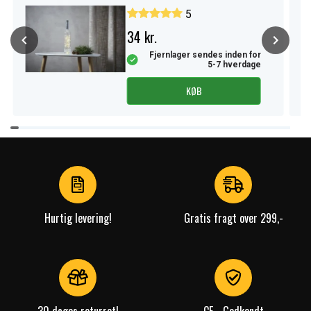
5
34 kr.
Fjernlager sendes inden for
5-7 hverdage
KØB
Item
1
of
4
Hurtig levering!
Gratis fragt over 299,-