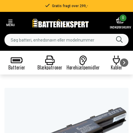
Gratis fragt over 299,-
Item
0
2
MENU
of
INDKØBSKURV
3
Batterier
Blækpatroner
Hørehjælpemidler
Kabler
Item
1
of
9