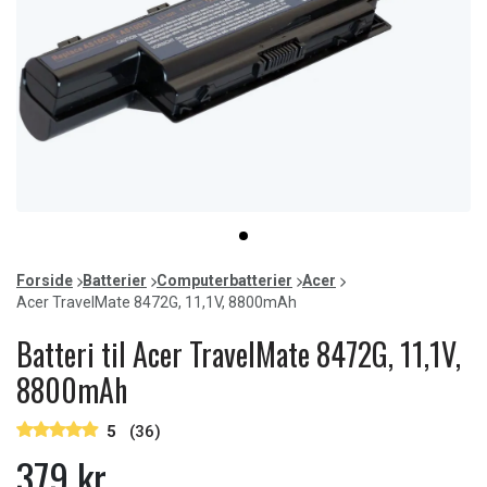
Item
item
1
0
of
Forside
Batterier
Computerbatterier
Acer
1
Acer TravelMate 8472G, 11,1V, 8800mAh
Batteri til Acer TravelMate 8472G, 11,1V,
8800mAh
5
(36)
379 kr.