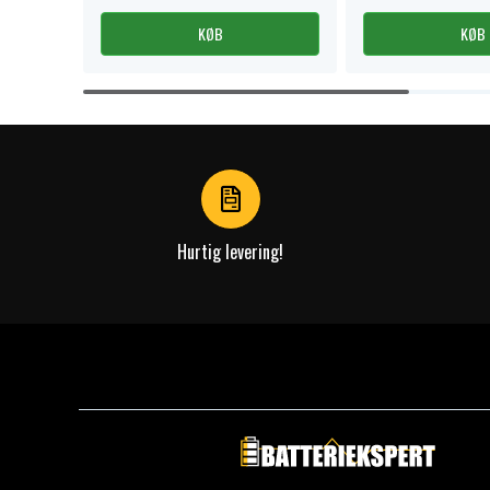
KØB
KØB
Item
1
of
4
Hurtig levering!