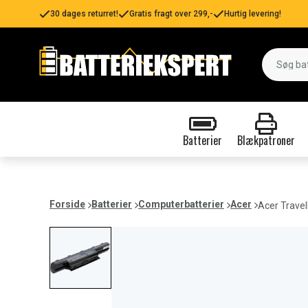
30 dages returret!
Gratis fragt over 299,-
Hurtig levering!
Batterier
Blækpatroner
Forside
Batterier
Computerbatterier
Acer
Acer Trave