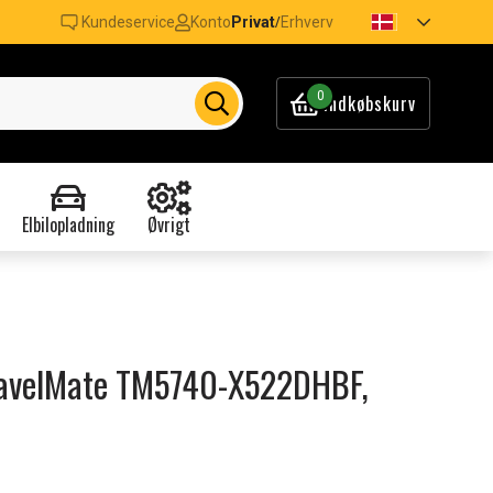
Kundeservice
Konto
Privat
Erhverv
/
0
Indkøbskurv
Elbilopladning
Øvrigt
 TravelMate TM5740-X522DHBF,