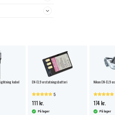
ightning kabel
EN-EL9 erstatningsbatteri
Nikon EN-EL9 os
5
111 kr.
174 kr.
På lager
På lager