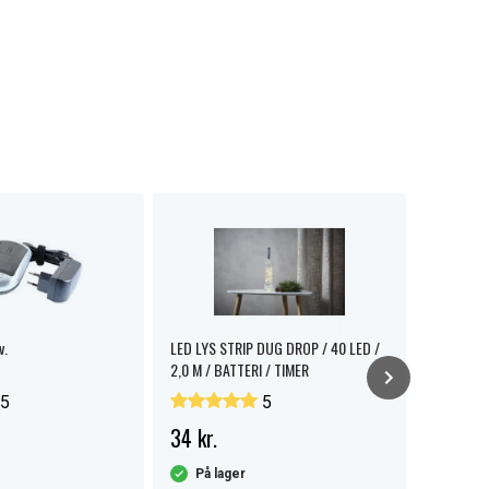
v.
LED LYS STRIP DUG DROP / 40 LED /
NEXTBATT 
2,0 M / BATTERI / TIMER
30W, 3A, 
5
5
34 kr.
69 kr.
På lager
På la