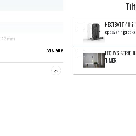
Til
NEXTBATT 48-i-
opbevaringsboks
 x 42 mm
Vis alle
LED LYS STRIP D
TIMER
aberne