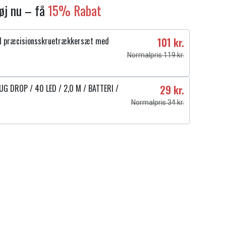
føj nu – få
15% Rabat
1 præcisionsskruetrækkersæt med
101 kr.
Normalpris 119 kr.
UG DROP / 40 LED / 2,0 M / BATTERI /
29 kr.
Normalpris 34 kr.