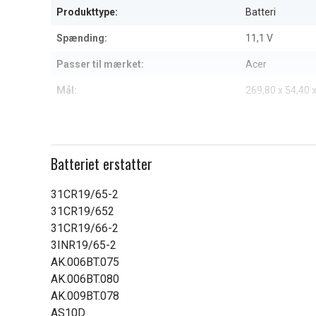
Produkttype:
Batteri
Spænding:
11,1 V
Passer til mærket:
Acer
Mål:
269,80 x 54,40
Kapacitet:
8800 mAh
Læs om betydningen af egensk
Batteriet erstatter
31CR19/65-2
31CR19/652
31CR19/66-2
3INR19/65-2
AK.006BT.075
AK.006BT.080
AK.009BT.078
AS10D