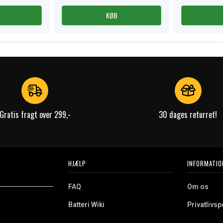
KØB
Gratis fragt over 299,-
30 dages returret!
HJÆLP
INFORMATIO
FAQ
Om os
Batteri Wiki
Privatlivspo
Retur
Købsvilkår