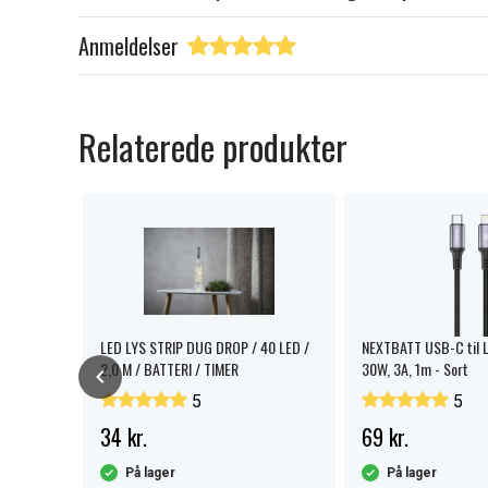
Anmeldelser
Relaterede produkter
LED LYS STRIP DUG DROP / 40 LED /
NEXTBATT USB-C til L
2,0 M / BATTERI / TIMER
30W, 3A, 1m - Sort
5
5
34 kr.
69 kr.
På lager
På lager