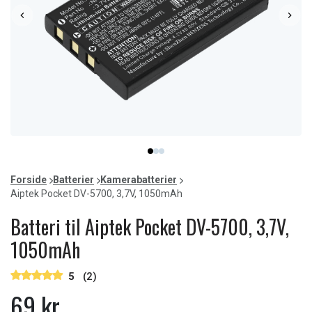
Item
item
item
item
1
0
1
2
of
Forside
Batterier
Kamerabatterier
3
Aiptek Pocket DV-5700, 3,7V, 1050mAh
Batteri til Aiptek Pocket DV-5700, 3,7V,
1050mAh
5
(2)
69 kr.