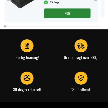
På lager
KØB
Item
1
of
4
Hurtig levering!
Gratis fragt over 299,-
30 dages returret!
CE - Godkendt