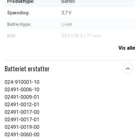
Produkttype:
Batteri
Spænding:
3,7 V
Batteritype:
Li-ion
Mål:
53.2 x 35.3 x 7.1 mm
Kapacitet:
1050 mAh
Vis alle
Vægt:
23,4 g
Batteriet erstatter
Læs om betydningen af egenskaberne
024-910001-10
02491-0006-10
02491-0009-01
02491-0012-01
02491-0017-00
02491-0017-01
02491-0019-00
02491-0060-00