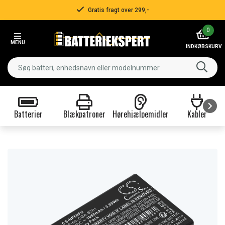
Gratis fragt over 299,-
Item
0
2
MENU
of
INDKØBSKURV
3
Batterier
Blækpatroner
Hørehjælpemidler
Kabler
Item
1
of
9