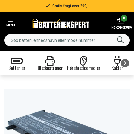
Gratis fragt over 299,-
Item
0
2
MENU
of
INDKØBSKURV
3
Batterier
Blækpatroner
Hørehjælpemidler
Kabler
Item
1
of
9