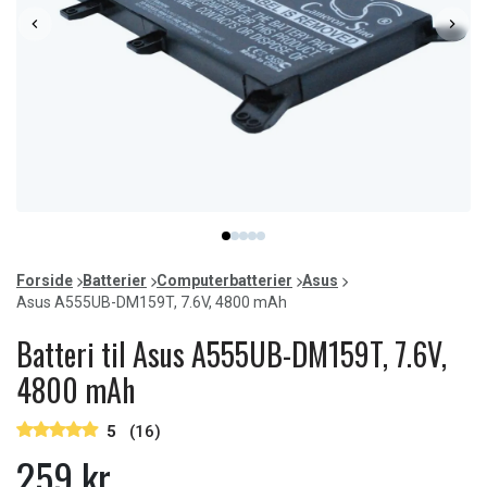
Item
item
item
item
item
item
1
0
1
2
3
4
of
Forside
Batterier
Computerbatterier
Asus
5
Asus A555UB-DM159T, 7.6V, 4800 mAh
Batteri til Asus A555UB-DM159T, 7.6V,
4800 mAh
5
(16)
259 kr.