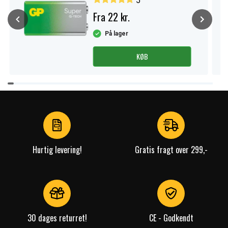
5
Fra 22 kr.
På lager
KØB
Item
1
of
4
Hurtig levering!
Gratis fragt over 299,-
30 dages returret!
CE - Godkendt