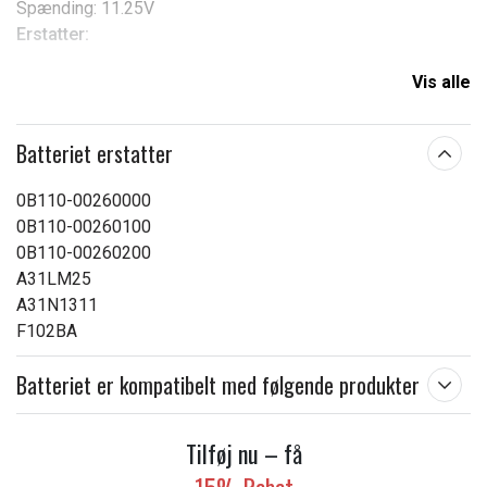
Spænding: 11.25V
Erstatter:
A31N1311
Vis alle
A31NI311
A31Nl311
Batteriet erstatter
Kompatibel med:
0B110-00260000
Asus R103B
0B110-00260100
Asus R103BA
0B110-00260200
Asus VivoBook F102
A31LM25
Asus VivoBook F102B
A31N1311
Asus VivoBook F102BA
F102BA
Asus R103
Asus VivoBook X102
Batteriet er kompatibelt med følgende produkter
Asus VivoBook X102B
Asus VivoBook X102BA
Tilføj nu – få
Produkttype:
Batteri