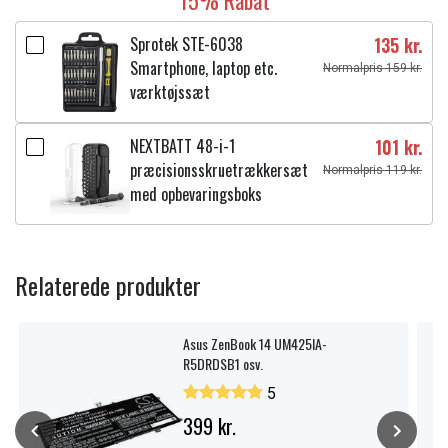
15% Rabat
Spænding:
11,25 V
Sprotek STE-6038
135 kr.
Kapacitet:
Smartphone, laptop etc.
2940 mAh
Normalpris 159 kr.
værktøjssæt
Læs om betydningen af egenskaberne
NEXTBATT 48-i-1
101 kr.
præcisionsskruetrækkersæt
Normalpris 119 kr.
med opbevaringsboks
Relaterede produkter
Asus ZenBook 14 UM425IA-
R5DRDSB1 osv.
5
399 kr.