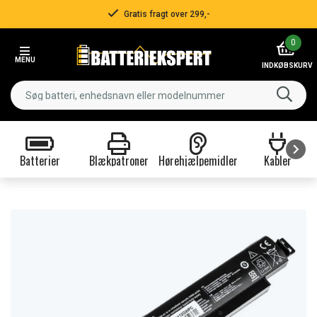
Gratis fragt over 299,-
Item
0
2
MENU
of
INDKØBSKURV
3
Batterier
Blækpatroner
Hørehjælpemidler
Kabler
Item
1
of
9