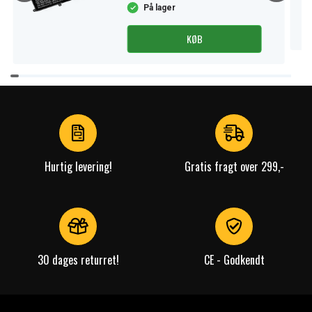
På lager
KØB
Item
1
of
4
Hurtig levering!
Gratis fragt over 299,-
30 dages returret!
CE - Godkendt