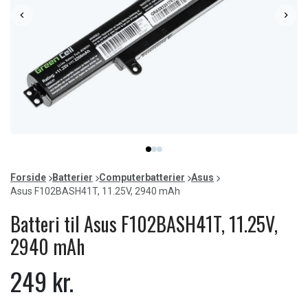
Item
item
item
item
1
0
1
2
of
Forside
Batterier
Computerbatterier
Asus
3
Asus F102BASH41T, 11.25V, 2940 mAh
Batteri til Asus F102BASH41T, 11.25V,
2940 mAh
249 kr.