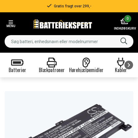
Gratis fragt over 299,-
Item
0
2
MENU
of
INDKØBSKURV
3
Batterier
Blækpatroner
Hørehjælpemidler
Kabler
Item
1
of
9