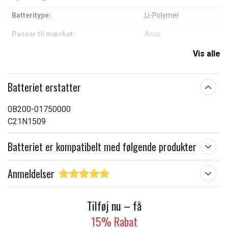
Batteritype:
Li-Polymer
Passer til mærket:
Asus
Kapacitet:
5000 mAh
Vis alle
Læs om betydningen af egenskaberne
Batteriet erstatter
0B200-01750000
C21N1509
Batteriet er kompatibelt med følgende produkter
Anmeldelser
Tilføj nu – få
15% Rabat