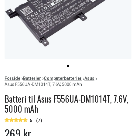
Item
item
1
0
of
Forside
Batterier
Computerbatterier
Asus
1
Asus F556UA-DM1014T, 7.6V, 5000 mAh
Batteri til Asus F556UA-DM1014T, 7.6V,
5000 mAh
5
(7)
269 kr.