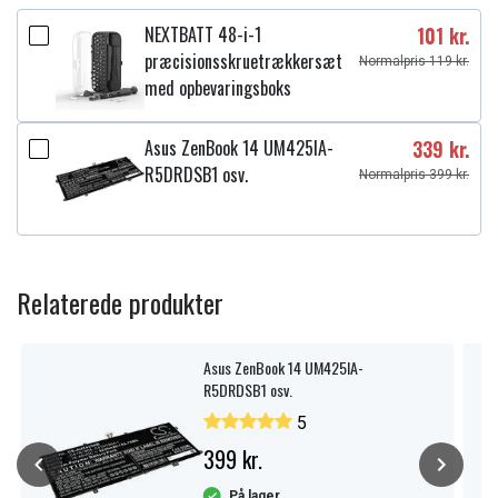
NEXTBATT 48-i-1
101 kr.
præcisionsskruetrækkersæt
Normalpris 119 kr.
med opbevaringsboks
Asus ZenBook 14 UM425IA-
339 kr.
R5DRDSB1 osv.
Normalpris 399 kr.
Relaterede produkter
Asus ZenBook 14 UM425IA-
R5DRDSB1 osv.
5
399 kr.
På lager