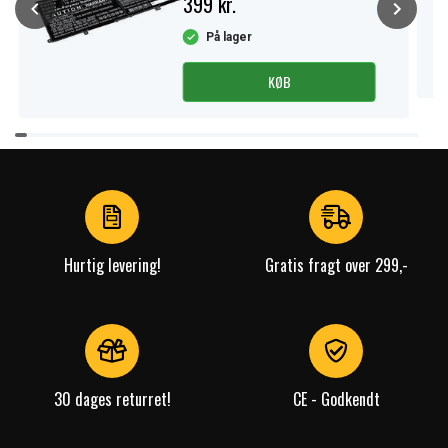
399 kr.
På lager
KØB
Item
1
of
4
Hurtig levering!
Gratis fragt over 299,-
30 dages returret!
CE - Godkendt