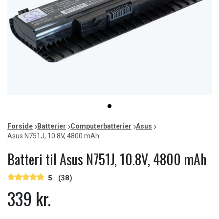
Item
item
1
0
of
Forside
Batterier
Computerbatterier
Asus
1
Asus N751J, 10.8V, 4800 mAh
Batteri til Asus N751J, 10.8V, 4800 mAh
5
(38)
339 kr.