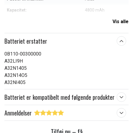
Kapacitet:
4800 mAh
Vis alle
Læs om betydningen af egenskaberne
Batteriet erstatter
0B110-00300000
A32LI9H
A32N1405
A32N14O5
A32NI405
Batteriet er kompatibelt med følgende produkter
Anmeldelser
Tilføj nu – få