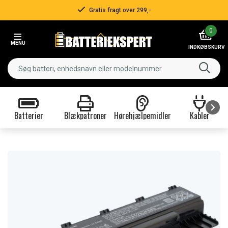
Gratis fragt over 299,-
Item
0
2
MENU
of
INDKØBSKURV
3
Batterier
Blækpatroner
Hørehjælpemidler
Kabler
Item
1
of
9