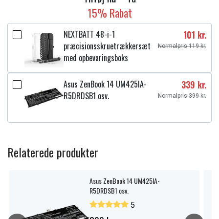
15% Rabat
NEXTBATT 48-i-1
101 kr.
præcisionsskruetrækkersæt
Normalpris 119 kr.
med opbevaringsboks
Asus ZenBook 14 UM425IA-
339 kr.
R5DRDSB1 osv.
Normalpris 399 kr.
Relaterede produkter
Asus ZenBook 14 UM425IA-
R5DRDSB1 osv.
5