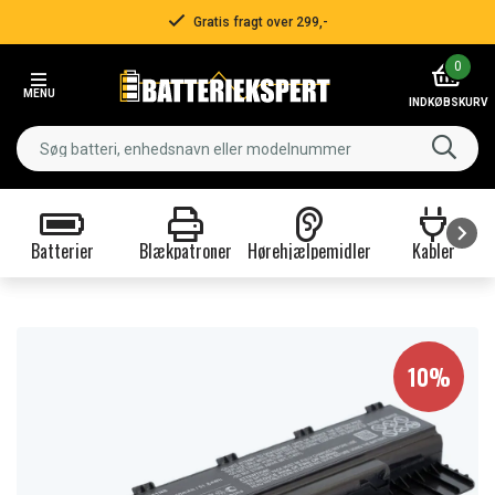
Gratis fragt over 299,-
Item
0
2
MENU
of
INDKØBSKURV
3
Batterier
Blækpatroner
Hørehjælpemidler
Kabler
Item
1
of
9
10%