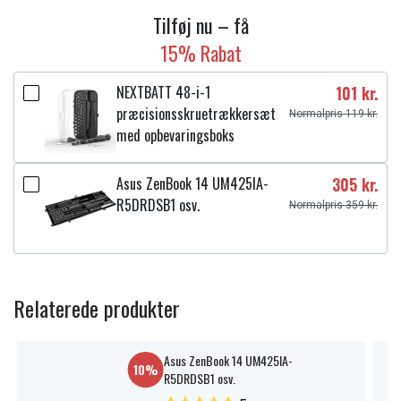
Tilføj nu – få
15% Rabat
NEXTBATT 48-i-1
101 kr.
præcisionsskruetrækkersæt
Normalpris 119 kr.
med opbevaringsboks
Asus ZenBook 14 UM425IA-
305 kr.
R5DRDSB1 osv.
Normalpris 359 kr.
Relaterede produkter
Asus ZenBook 14 UM425IA-
10%
R5DRDSB1 osv.