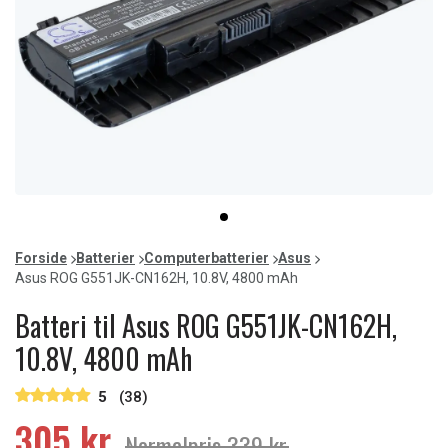
Item
item
1
0
of
Forside
Batterier
Computerbatterier
Asus
1
Asus ROG G551JK-CN162H, 10.8V, 4800 mAh
Batteri til Asus ROG G551JK-CN162H,
10.8V, 4800 mAh
5
(38)
305 kr.
Normalpris 339 kr.