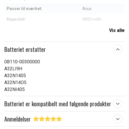
Passer til mærket:
Asus
Kapacitet:
4800 mAh
Vis alle
Læs om betydningen af egenskaberne
Batteriet erstatter
0B110-00300000
A32LI9H
A32N1405
A32N14O5
A32NI405
Batteriet er kompatibelt med følgende produkter
Anmeldelser