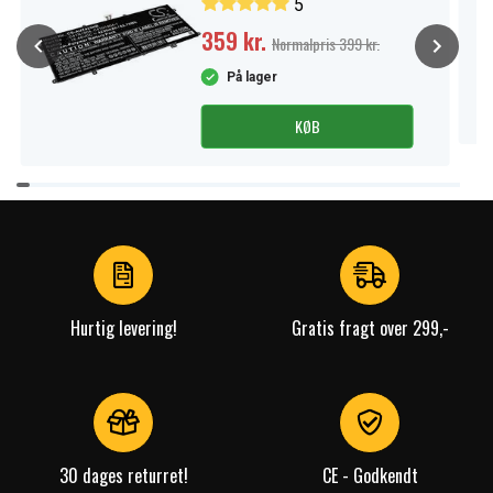
5
359 kr.
Normalpris 399 kr.
På lager
KØB
Item
1
of
4
Hurtig levering!
Gratis fragt over 299,-
30 dages returret!
CE - Godkendt