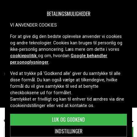
BETALINGSMULIGHEDER
VI ANVENDER COOKIES
For at give dig den bedste oplevelse anvender vi cookies
LEVERINGSMULIGHEDER
og andre teknologier. Cookies kan bruges til personlig og
ikke-personlig annoncering. Læs mere om dette i vores
cookiepolitik
og om, hvordan
Google behandler
personoplysninger
.
Ved at trykke på 'Godkend alle' giver du samtykke til alle
disse formål. Du kan også vælge at tilkendegive, hvilke
formål du vil give samtykke til ved at benytte
Copyright © 2026, Spares Nordic AB
checkboksene ud for formålet.
Samtykket er frivilligt og kan til enhver tid ændres via dine
cookieindstillinger eller ved at kontakte os.
339 kr.
Asus ROG G551JW-CN178H, 10.8V, 4800 mAh
LUK OG GODKEND
INDSTILLINGER
TILFØJ TIL KURV