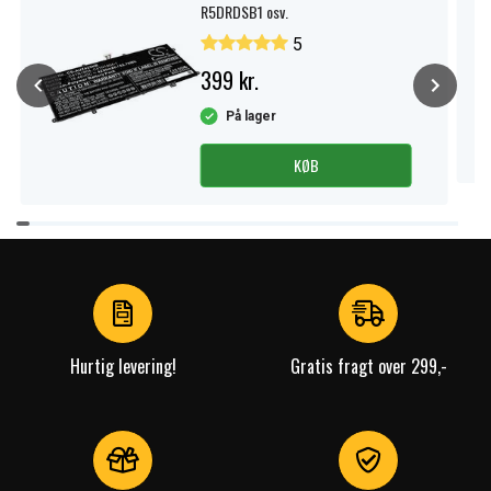
R5DRDSB1 osv.
5
399 kr.
På lager
KØB
Item
1
of
4
Hurtig levering!
Gratis fragt over 299,-