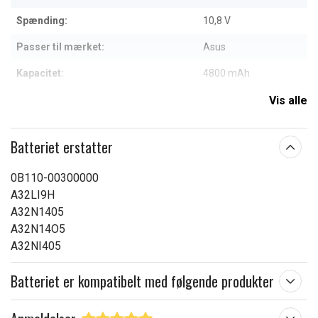
Spænding:
10,8 V
Passer til mærket:
Asus
Kapacitet:
4800 mAh
Vis alle
Læs om betydningen af egenskaberne
Batteriet erstatter
0B110-00300000
A32LI9H
A32N1405
A32N14O5
A32NI405
Batteriet er kompatibelt med følgende produkter