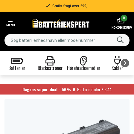
Gratis fragt over 299,-
Item
0
2
MENU
of
INDKØBSKURV
3
Batterier
Blækpatroner
Hørehjælpemidler
Kabler
Item
1
of
Dagens super-deal - 56%
🔋 Batterioplader + 8 AA
9