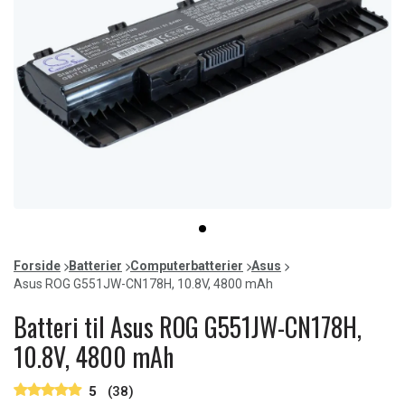
Item
item
1
0
of
Forside
Batterier
Computerbatterier
Asus
1
Asus ROG G551JW-CN178H, 10.8V, 4800 mAh
Batteri til Asus ROG G551JW-CN178H,
10.8V, 4800 mAh
5
(38)