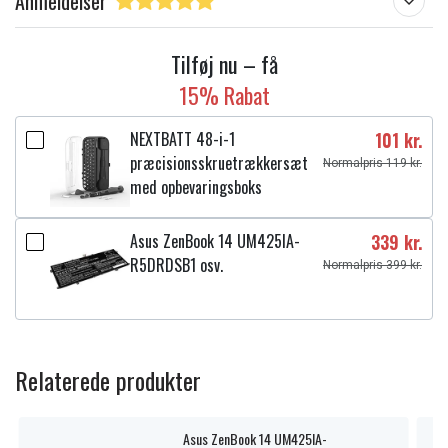
Anmeldelser
Tilføj nu – få
15% Rabat
NEXTBATT 48-i-1
101 kr.
præcisionsskruetrækkersæt
Normalpris 119 kr.
med opbevaringsboks
Asus ZenBook 14 UM425IA-
339 kr.
R5DRDSB1 osv.
Normalpris 399 kr.
Relaterede produkter
Asus ZenBook 14 UM425IA-