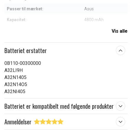
Passer til mærket:
Asus
Kapacitet:
4800 mAh
Vis alle
Læs om betydningen af egenskaberne
Batteriet erstatter
0B110-00300000
A32LI9H
A32N1405
A32N14O5
A32NI405
Batteriet er kompatibelt med følgende produkter
Anmeldelser