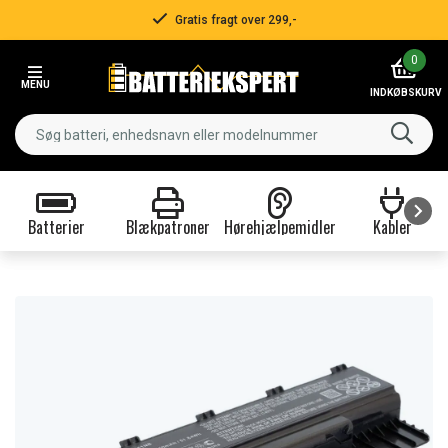
Gratis fragt over 299,-
Item
0
2
MENU
of
INDKØBSKURV
3
Batterier
Blækpatroner
Hørehjælpemidler
Kabler
Item
1
of
9