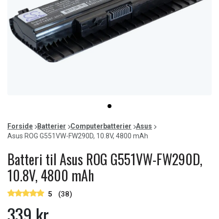
Item
item
1
0
of
Forside
Batterier
Computerbatterier
Asus
1
Asus ROG G551VW-FW290D, 10.8V, 4800 mAh
Batteri til Asus ROG G551VW-FW290D,
10.8V, 4800 mAh
5
(38)
339 kr.