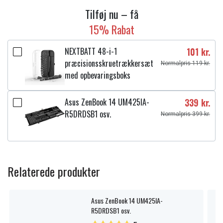
Tilføj nu – få
15% Rabat
NEXTBATT 48-i-1
101 kr.
præcisionsskruetrækkersæt
Normalpris 119 kr.
med opbevaringsboks
Asus ZenBook 14 UM425IA-
339 kr.
R5DRDSB1 osv.
Normalpris 399 kr.
Relaterede produkter
Asus ZenBook 14 UM425IA-
R5DRDSB1 osv.