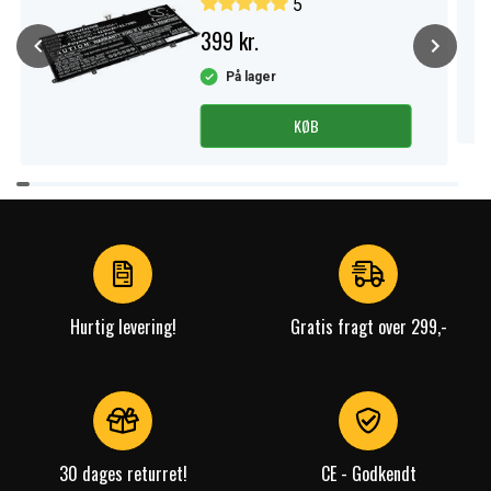
5
399 kr.
På lager
KØB
Item
1
of
4
Hurtig levering!
Gratis fragt over 299,-
30 dages returret!
CE - Godkendt