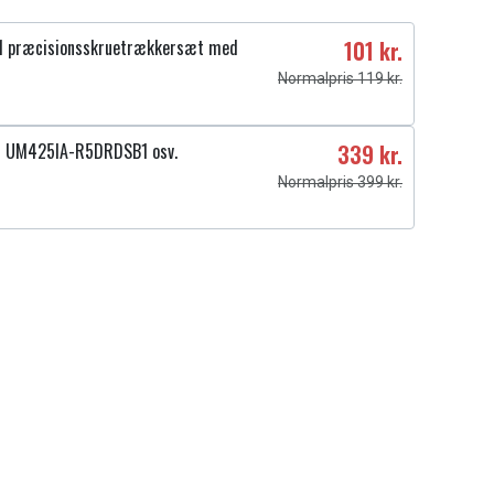
1 præcisionsskruetrækkersæt med
101 kr.
Normalpris 119 kr.
4 UM425IA-R5DRDSB1 osv.
339 kr.
Normalpris 399 kr.