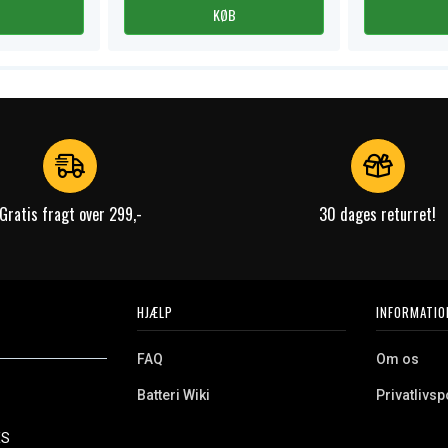
KØB
Gratis fragt over 299,-
30 dages returret!
HJÆLP
INFORMATIO
FAQ
Om os
Batteri Wiki
Privatlivspo
Retur
Købsvilkår
ES