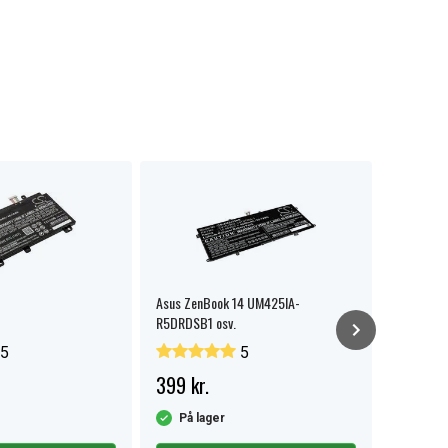
Asus ZenBook 14 UM425IA-
Asus X421
R5DRDSB1 osv.
5
5
399 kr.
379 kr.
På lager
På la