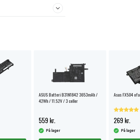
ASUS Batteri B31N1842 3653mAh /
Asus FX504 ofa
42Wh / 11.52V / 3 celler
559 kr.
269 kr.
På lager
På lager