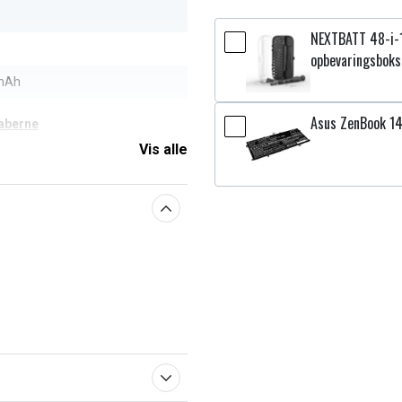
NEXTBATT 48-i-
opbevaringsboks
mAh
Asus ZenBook 1
aberne
Vis alle