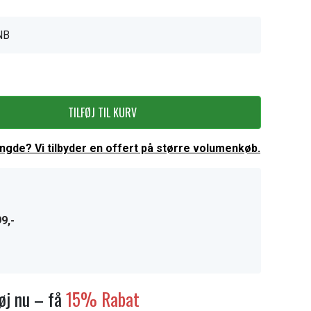
NB
TILFØJ TIL KURV
ængde? Vi tilbyder en offert på større volumenkøb.
9,-
føj nu – få
15% Rabat