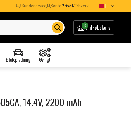
Kundeservice
Konto
Privat
Erhverv
/
0
Indkøbskurv
Elbilopladning
Øvrigt
S505CA, 14.4V, 2200 mAh