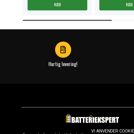
KØB
KØB
Item
1
of
4
Hurtig levering!
VI ANVENDER COOKI