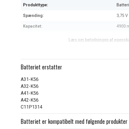
Produkttype:
Batteri
Spænding:
3,75 V
Kapacitet:
4900 
Læs om betydningen af egensk
Batteriet erstatter
A31-K56
A32-K56
A41-K56
A42-K56
C11P1314
Batteriet er kompatibelt med følgende produkter