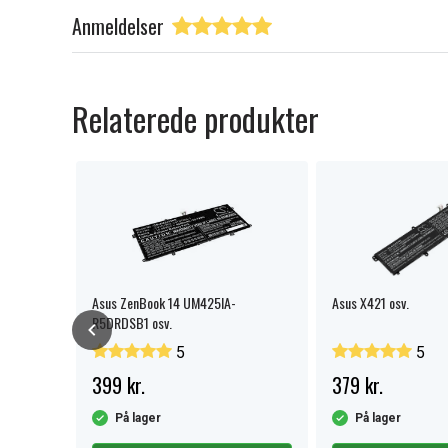
Anmeldelser
Relaterede produkter
Asus ZenBook 14 UM425IA-
Asus X421 osv.
R5DRDSB1 osv.
5
5
399 kr.
379 kr.
På lager
På lager