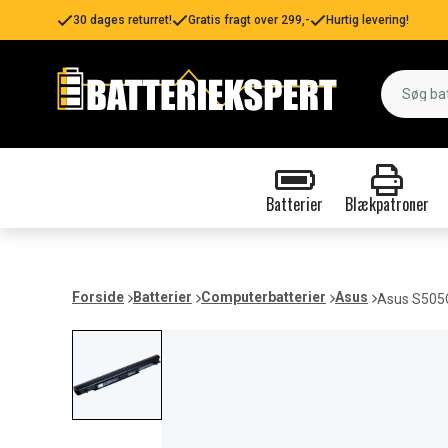
30 dages returret!
Gratis fragt over 299,-
Hurtig levering!
Batterier
Blækpatroner
Forside
Batterier
Computerbatterier
Asus
Asus S505