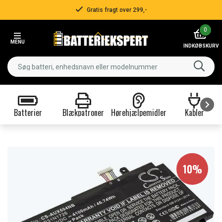
Gratis fragt over 299,-
Item
0
2
MENU
of
INDKØBSKURV
3
Batterier
Blækpatroner
Hørehjælpemidler
Kabler
Item
1
of
9
10%