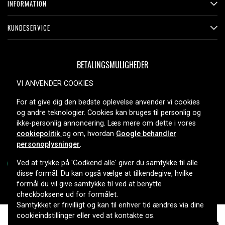
INFORMATION
KUNDESERVICE
BETALINGSMULIGHEDER
VI ANVENDER COOKIES
For at give dig den bedste oplevelse anvender vi cookies
LEVERINGSMULIGHEDER
og andre teknologier. Cookies kan bruges til personlig og
ikke-personlig annoncering. Læs mere om dette i vores
cookiepolitik
og om, hvordan
Google behandler
personoplysninger
.
Ved at trykke på 'Godkend alle' giver du samtykke til alle
disse formål. Du kan også vælge at tilkendegive, hvilke
formål du vil give samtykke til ved at benytte
Copyright © 2026, Spares Nordic AB
checkboksene ud for formålet.
Samtykket er frivilligt og kan til enhver tid ændres via dine
cookieindstillinger eller ved at kontakte os.
242 kr.
Normalpris