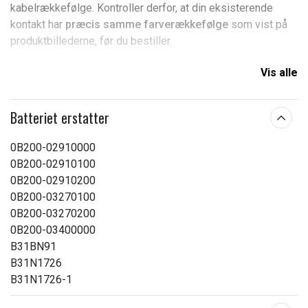
kabelrækkefølge. Kontroller derfor, at din eksisterende
kontakt har
præcis samme farverækkefølge
som vist på
produktbillederne, før du bestiller.
Se på stikket forfra (samme retning som på billedet), og
Vis alle
sammenlign nøje i hvilken rækkefølge ledningerne sidder.
Hvis farverækkefølgen ikke stemmer, skal du i stedet
Batteriet erstatter
vælge
AUF726NB
.
0B200-02910000
Produkttype:
Batteri
0B200-02910100
0B200-02910200
Spænding:
11,4 V
0B200-03270100
Passer til mærket:
Asus
0B200-03270200
0B200-03400000
Kapacitet:
4100 mAh
B31BN91
B31N1726
Læs om betydningen af egenskaberne
B31N1726-1