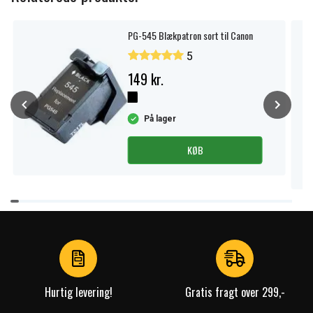
PG-545 Blækpatron sort til Canon
5
149 kr.
På lager
KØB
Item
1
of
4
Hurtig levering!
Gratis fragt over 299,-