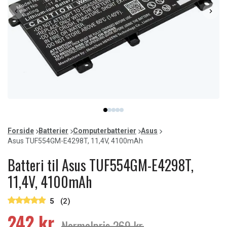
Item
item
item
item
item
item
1
0
1
2
3
4
of
Forside
Batterier
Computerbatterier
Asus
5
Asus TUF554GM-E4298T, 11,4V, 4100mAh
Batteri til Asus TUF554GM-E4298T,
11,4V, 4100mAh
5
(2)
242 kr.
Normalpris 269 kr.