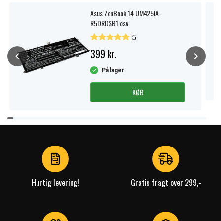
Asus ZenBook 14 UM425IA-
R5DRDSB1 osv.
5
399 kr.
På lager
KØB
Item
1
of
4
Hurtig levering!
Gratis fragt over 299,-