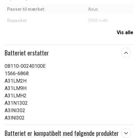
Passer til mærket:
Asus
Kapacitet:
2900 mAh
Vis alle
Læs om betydningen af egenskaberne
Batteriet erstatter
0B110-00240100E
1566-6868
A31LM2H
A31LM9H
A31LMH2
A31N1302
A3INI302
A3lNl302
Batteriet er kompatibelt med følgende produkter