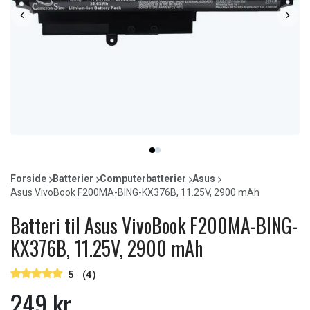
Item
item
item
1
0
1
of
Forside
Batterier
Computerbatterier
Asus
2
Asus VivoBook F200MA-BING-KX376B, 11.25V, 2900 mAh
Batteri til Asus VivoBook F200MA-BING-
KX376B, 11.25V, 2900 mAh
5
(4)
249 kr.