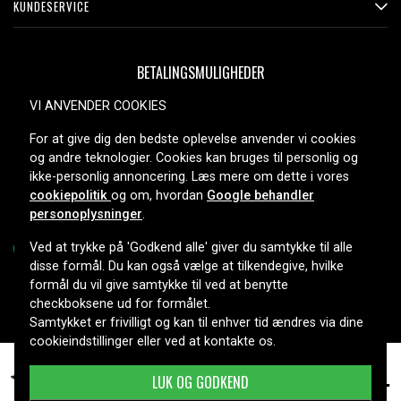
KUNDESERVICE
BETALINGSMULIGHEDER
VI ANVENDER COOKIES
For at give dig den bedste oplevelse anvender vi cookies
LEVERINGSMULIGHEDER
og andre teknologier. Cookies kan bruges til personlig og
ikke-personlig annoncering. Læs mere om dette i vores
cookiepolitik
og om, hvordan
Google behandler
personoplysninger
.
Ved at trykke på 'Godkend alle' giver du samtykke til alle
disse formål. Du kan også vælge at tilkendegive, hvilke
formål du vil give samtykke til ved at benytte
Copyright © 2026, Spares Nordic AB
checkboksene ud for formålet.
Samtykket er frivilligt og kan til enhver tid ændres via dine
cookieindstillinger eller ved at kontakte os.
Asus VivoBook F200MA-BING-KX376B, 11.25V,
249 kr.
LUK OG GODKEND
2900 mAh