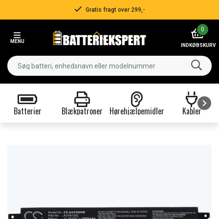
Gratis fragt over 299,-
Item
0
2
MENU
of
INDKØBSKURV
3
Batterier
Blækpatroner
Hørehjælpemidler
Kabler
Item
1
of
9