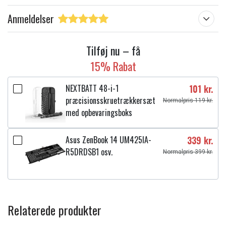
Anmeldelser
Tilføj nu – få
15% Rabat
NEXTBATT 48-i-1
101 kr.
præcisionsskruetrækkersæt
Normalpris 119 kr.
med opbevaringsboks
Asus ZenBook 14 UM425IA-
339 kr.
R5DRDSB1 osv.
Normalpris 399 kr.
Relaterede produkter