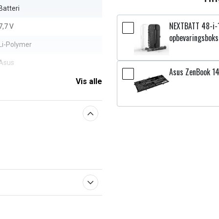
Batteri
NEXTBATT 48-i-
7,7 V
opbevaringsboks
Li-Polymer
Asus
Asus ZenBook 1
5000 mAh
Vis alle
aberne