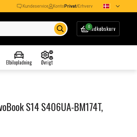
Kundeservice
Konto
Privat
Erhverv
/
0
Indkøbskurv
Elbilopladning
Øvrigt
 VivoBook S14 S406UA-BM174T,