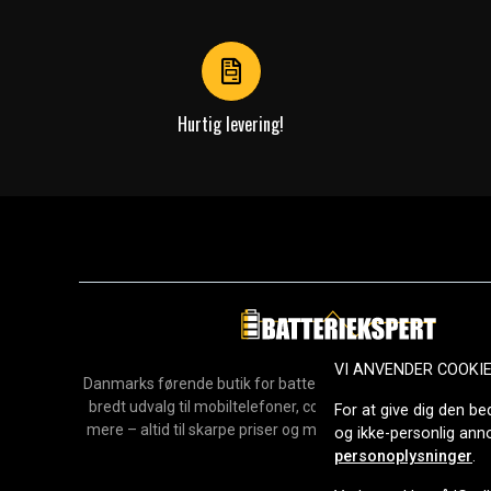
of
4
Hurtig levering!
VI ANVENDER COOKI
Danmarks førende butik for batterier, opladere og reservedel
bredt udvalg til mobiltelefoner, computere, værktøj, hush
For at give dig den be
mere – altid til skarpe priser og med hurtig levering. Sikke
og ikke-personlig an
2006.
personoplysninger
.