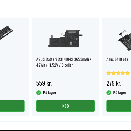
ASUS Batteri B31N1842 3653mAh /
Asus E410 ofa
42Wh / 11.52V / 3 celler
559 kr.
279 kr.
På lager
På lager
KØB