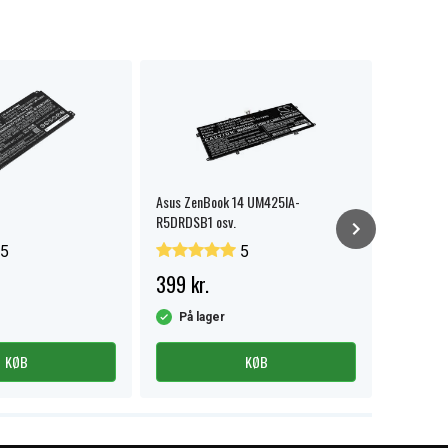
Asus ZenBook 14 UM425IA-
Asus X421
R5DRDSB1 osv.
5
5
399 kr.
379 kr.
På lager
På la
KØB
KØB