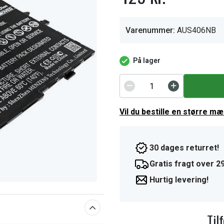
Varenummer:
AUS406NB
På lager
Vil du bestille en større m
30 dages returret!
Gratis fragt over 29
Hurtig levering!
Til