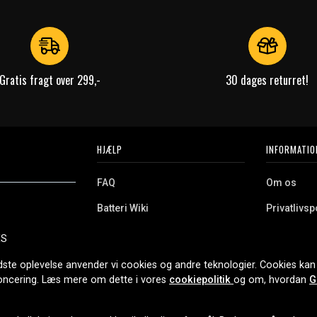
Gratis fragt over 299,-
30 dages returret!
HJÆLP
INFORMATIO
FAQ
Om os
Batteri Wiki
Privatlivspo
Retur
Købsvilkår
ES
e. Vi tilbyder et
Erhvervskunde
Cookies
oldning og meget
dste oplevelse anvender vi cookies og andre teknologier. Cookies kan 
r nethandel siden
noncering. Læs mere om dette i vores
cookiepolitik
og om, hvordan
G