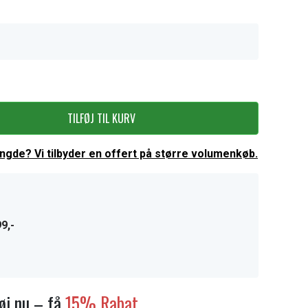
TILFØJ TIL KURV
ængde? Vi tilbyder en offert på større volumenkøb.
9,-
føj nu – få
15% Rabat