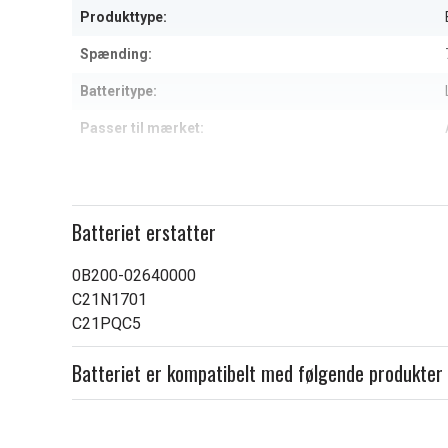
Produkttype:
Spænding:
Batteritype:
Passer til mærket:
Kapacitet:
Læs om betydningen af egensk
Batteriet erstatter
0B200-02640000
C21N1701
C21PQC5
Batteriet er kompatibelt med følgende produkter