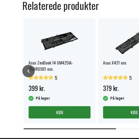
Relaterede produkter
Asus ZenBook 14 UM425IA-
Asus X421 osv.
R5DRDSB1 osv.
5
5
399 kr.
379 kr.
På lager
På lager
KØB
KØB
Item
1