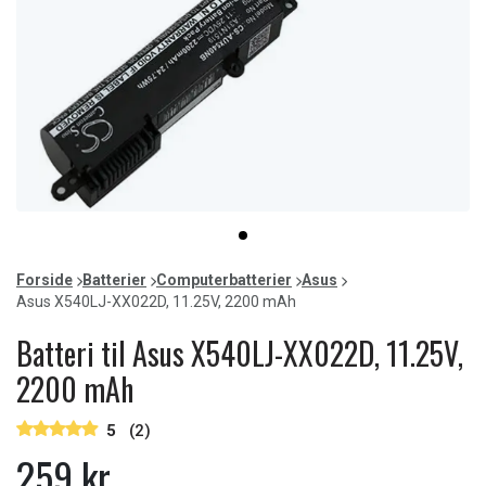
Item
item
1
0
of
Forside
Batterier
Computerbatterier
Asus
1
Asus X540LJ-XX022D, 11.25V, 2200 mAh
Batteri til Asus X540LJ-XX022D, 11.25V,
2200 mAh
5
(2)
259 kr.