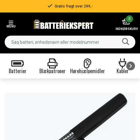
Gratis fragt over 299,-
Item
0
2
MENU
of
INDKØBSKURV
3
Batterier
Blækpatroner
Hørehjælpemidler
Kabler
Item
1
of
9