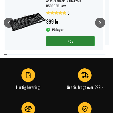
Asus ZenBook 14 UM425IA-
R5DRDSB1 osv.
5
399 kr.
På lager
KØB
Item
1
of
4
Hurtig levering!
Gratis fragt over 299,-