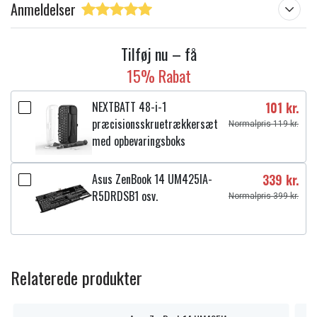
Anmeldelser
Tilføj nu – få
15% Rabat
NEXTBATT 48-i-1
101 kr.
præcisionsskruetrækkersæt
Normalpris 119 kr.
med opbevaringsboks
Asus ZenBook 14 UM425IA-
339 kr.
R5DRDSB1 osv.
Normalpris 399 kr.
Relaterede produkter