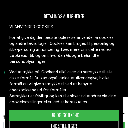
BETALINGSMULIGHEDER
VI ANVENDER COOKIES
For at give dig den bedste oplevelse anvender vi cookies
LEVERINGSMULIGHEDER
og andre teknologier. Cookies kan bruges til personlig og
ikke-personlig annoncering. Læs mere om dette i vores
cookiepolitik
og om, hvordan
Google behandler
personoplysninger
.
Ved at trykke på 'Godkend alle' giver du samtykke til alle
disse formål. Du kan også vælge at tilkendegive, hvilke
formål du vil give samtykke til ved at benytte
Copyright © 2026, Spares Nordic AB
checkboksene ud for formålet.
Samtykket er frivilligt og kan til enhver tid ændres via dine
cookieindstillinger eller ved at kontakte os.
259 kr.
Asus X540LJ-XX022D, 11.25V, 2200 mAh
LUK OG GODKEND
INDSTILLINGER
TILFØJ TIL KURV