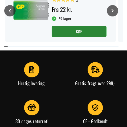
5
Fra 22 kr.
På lager
KØB
Item
1
of
4
Hurtig levering!
Gratis fragt over 299,-
30 dages returret!
CE - Godkendt