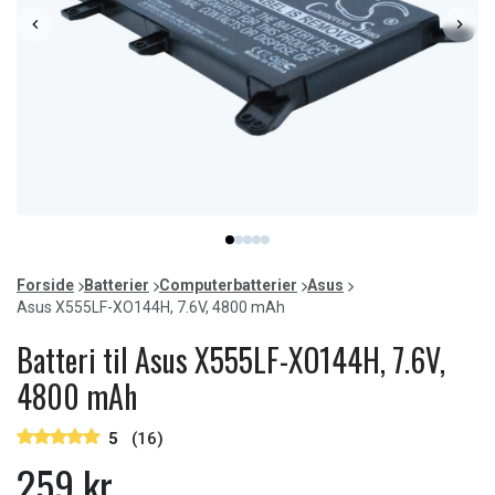
Item
item
item
item
item
item
1
0
1
2
3
4
of
Forside
Batterier
Computerbatterier
Asus
5
Asus X555LF-XO144H, 7.6V, 4800 mAh
Batteri til Asus X555LF-XO144H, 7.6V,
4800 mAh
5
(16)
259 kr.