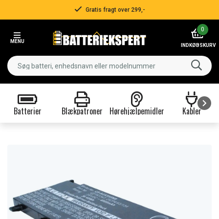
Gratis fragt over 299,-
Item
0
2
MENU
of
INDKØBSKURV
3
Batterier
Blækpatroner
Hørehjælpemidler
Kabler
Item
1
of
9