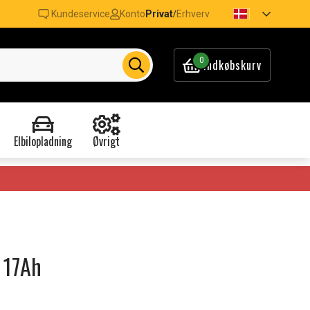
Kundeservice
Konto
Privat
Erhverv
/
0
Indkøbskurv
Elbilopladning
Øvrigt
 17Ah