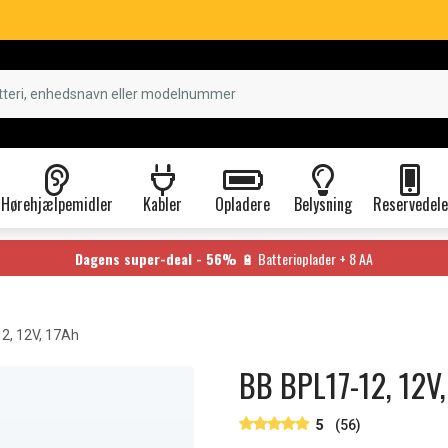
Hørehjælpemidler
Kabler
Opladere
Belysning
Reservedele
Dagens super-deal - 56%
🔋 Batterioplader + 8 AA
2, 12V, 17Ah
BB BPL17-12, 12V,
5
(56)