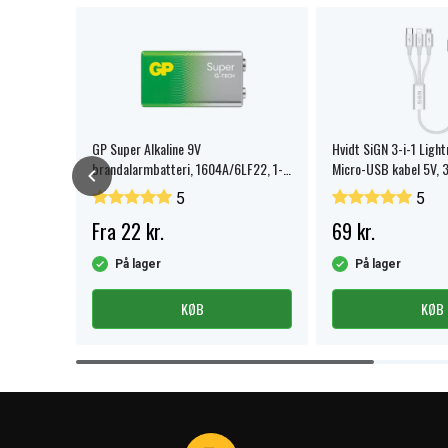
" LCD
GP Super Alkaline 9V
Hvidt SiGN 3-i-1 Ligh
brandalarmbatteri, 1604A/6LF22, 1-
Micro-USB kabel 5V, 
pak.
5
5
Fra 22 kr.
69 kr.
På lager
På lager
KØB
KØB
Item
1
of
4