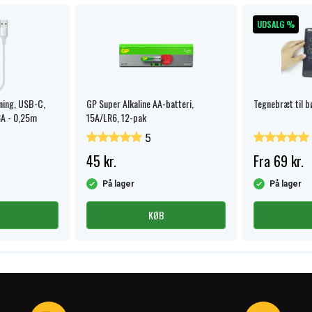
UDSALG %
tning, USB-C,
GP Super Alkaline AA-batteri,
Tegnebræt til 
3A - 0,25m
15A/LR6, 12-pak
5
45 kr.
Fra 69 kr.
På lager
På lager
KØB