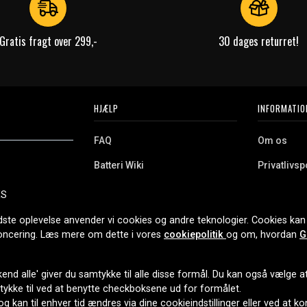
Gratis fragt over 299,-
30 dages returret!
HJÆLP
INFORMATIO
FAQ
Om os
Batteri Wiki
Privatlivspo
Retur
Købsvilkår
ES
e. Vi tilbyder et
Erhvervskunde
Cookies
oldning og meget
dste oplevelse anvender vi cookies og andre teknologier. Cookies kan 
r nethandel siden
noncering. Læs mere om dette i vores
cookiepolitik
og om, hvordan
G
end alle' giver du samtykke til alle disse formål. Du kan også vælge at 
LEVERINGSMULIGHEDER
mtykke til ved at benytte checkboksene ud for formålet.
 og kan til enhver tid ændres via dine cookieindstillinger eller ved at k