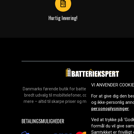
Hurtig levering!
VI ANVENDER COOKI
Danmarks førende butik for batterier, opladere og reservedel
bredt udvalg til mobiltelefoner, computere, værktøj, hush
For at give dig den be
mere – altid til skarpe priser og med hurtig levering. Sikke
og ikke-personlig an
2006.
personoplysninger
.
Ved at trykke på 'Godk
BETALINGSMULIGHEDER
formål du vil give sa
Samtykket er frivilligt