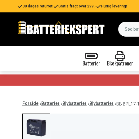
30 dages returret!
Gratis fragt over 299,-
Hurtig levering!
Batterier
Blækpatroner
Forside
Batterier
Blybatterier
Blybatterier
BB BPL17-1