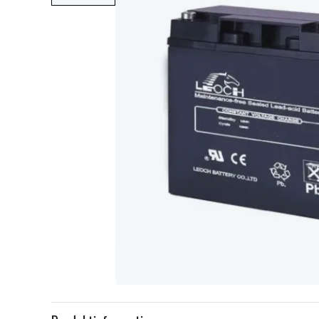
Item
1