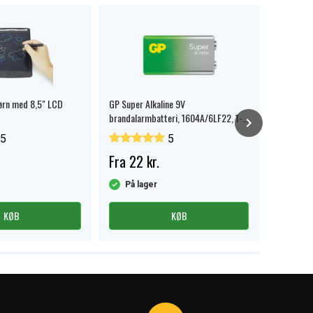
børn med 8,5" LCD
GP Super Alkaline 9V
Hvidt SiG
brandalarmbatteri, 1604A/6LF22, 1-
Micro-USB
pak.
5
5
Fra 22 kr.
69 kr.
På lager
På la
KØB
KØB