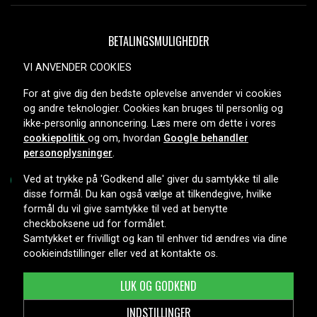
BETALINGSMULIGHEDER
VI ANVENDER COOKIES
For at give dig den bedste oplevelse anvender vi cookies
LEVERINGSMULIGHEDER
og andre teknologier. Cookies kan bruges til personlig og
ikke-personlig annoncering. Læs mere om dette i vores
cookiepolitik
og om, hvordan
Google behandler
personoplysninger
.
Ved at trykke på 'Godkend alle' giver du samtykke til alle
disse formål. Du kan også vælge at tilkendegive, hvilke
formål du vil give samtykke til ved at benytte
Copyright © 2026, Spares Nordic AB
checkboksene ud for formålet.
Samtykket er frivilligt og kan til enhver tid ændres via dine
cookieindstillinger eller ved at kontakte os.
LUK OG GODKEND
INDSTILLINGER