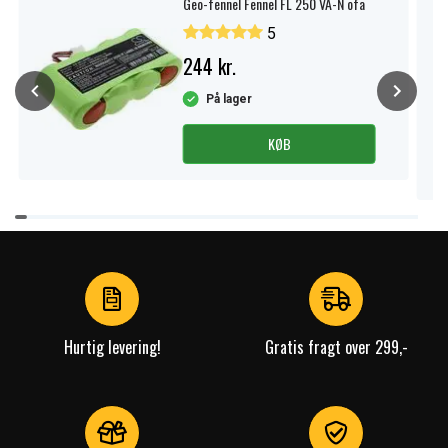
Geo-fennel Fennel FL 250 VA-N ofa
5
244 kr.
På lager
KØB
Item
1
of
4
Hurtig levering!
Gratis fragt over 299,-