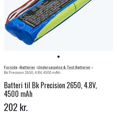
Item
item
1
0
of
Forside
Batterier
Undersøgelse & Test Batterier
1
Bk Precision 2650, 4.8V, 4500 mAh
Batteri til Bk Precision 2650, 4.8V,
4500 mAh
202 kr.