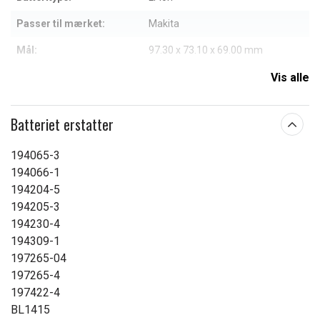
Passer til mærket:
Makita
Mål:
97.30 x 73.10 x 69.00 mm
Kapacitet:
6000 mAh
Vis alle
Læs om betydningen af egenskaberne
Batteriet erstatter
194065-3
194066-1
194204-5
194205-3
194230-4
194309-1
197265-04
197265-4
197422-4
BL1415