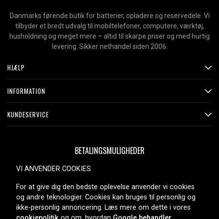
Danmarks førende butik for batterier, opladere og reservedele. Vi
tilbyder et bredt udvalg til mobiltelefoner, computere, værktøj,
husholdning og meget mere – altid til skarpe priser og med hurtig
levering. Sikker nethandel siden 2006.
HJÆLP
INFORMATION
KUNDESERVICE
BETALINGSMULIGHEDER
VI ANVENDER COOKIES
For at give dig den bedste oplevelse anvender vi cookies
LEVERINGSMULIGHEDER
og andre teknologier. Cookies kan bruges til personlig og
ikke-personlig annoncering. Læs mere om dette i vores
cookiepolitik
og om, hvordan
Google behandler