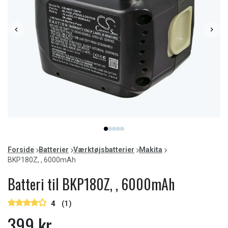
Item
item
item
item
item
item
1
0
1
2
3
4
of
Forside
Batterier
Værktøjsbatterier
Makita
5
BKP180Z, , 6000mAh
Batteri til BKP180Z, , 6000mAh
4
(1)
399 kr.