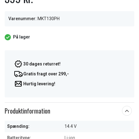
Varenummer:
MKT130PH
På lager
30 dages returret!
Gratis fragt over 299,-
Hurtig levering!
Produktinformation
Spænding:
14.4 V
Batteritype:
Li-ion