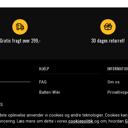
Gratis fragt over 299,-
30 dages returret!
HJÆLP
INFORMATIO
FAQ
Om os
Batteri Wiki
Privatlivspo
Retur
Købsvilkår
ES
e. Vi tilbyder et
Erhvervskunde
Cookies
oldning og meget
dste oplevelse anvender vi cookies og andre teknologier. Cookies kan 
r nethandel siden
noncering. Læs mere om dette i vores
cookiepolitik
og om, hvordan
G