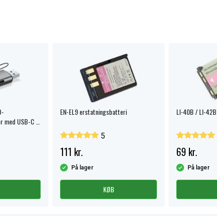
D-
EN-EL9 erstatningsbatteri
LI-40B / LI-42B
r med USB-C /
5
111 kr.
69 kr.
På lager
På lager
KØB