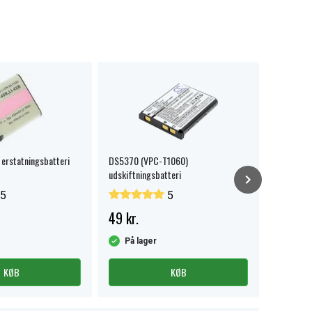
 erstatningsbatteri
DS5370 (VPC-T1060)
UGREEN S
udskiftningsbatteri
hukommel
USB-A
5
5
49 kr.
125 kr.
På lager
På la
KØB
KØB