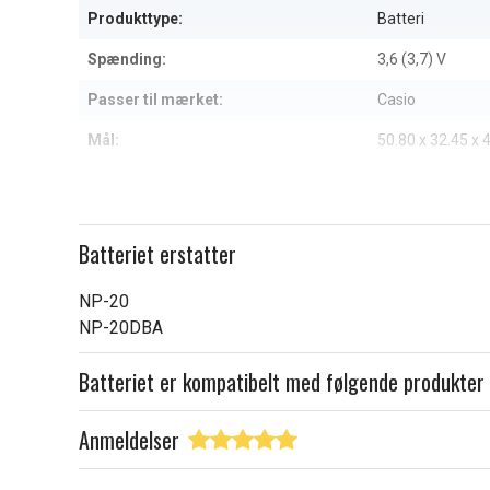
Produkttype:
Batteri
Spænding:
3,6 (3,7) V
Passer til mærket:
Casio
Mål:
50.80 x 32.45 x
Kapacitet:
650 mAh
Læs om betydningen af egensk
Batteriet erstatter
NP-20
NP-20DBA
Batteriet er kompatibelt med følgende produkter
Anmeldelser