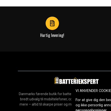
1
of
4
Hurtig levering!
VI ANVENDER COOKI
Danmarks førende butik for batterier, opladere og reservedel
bredt udvalg til mobiltelefoner, computere, værktøj, hush
For at give dig den be
mere – altid til skarpe priser og med hurtig levering. Sikke
og ikke-personlig an
2006.
personoplysninger
.