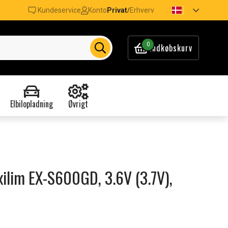
Kundeservice
Konto
Privat
Erhverv
/
0
Indkøbskurv
Elbilopladning
Øvrigt
Exilim EX-S600GD, 3.6V (3.7V),