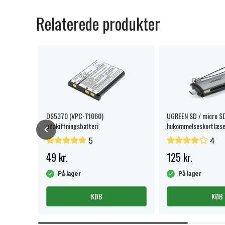
Relaterede produkter
batteri
DS5370 (VPC-T1060)
UGREEN SD / micro S
udskiftningsbatteri
hukommelseskortlæse
USB-A
5
4
49 kr.
125 kr.
På lager
På lager
KØB
KØB
Item