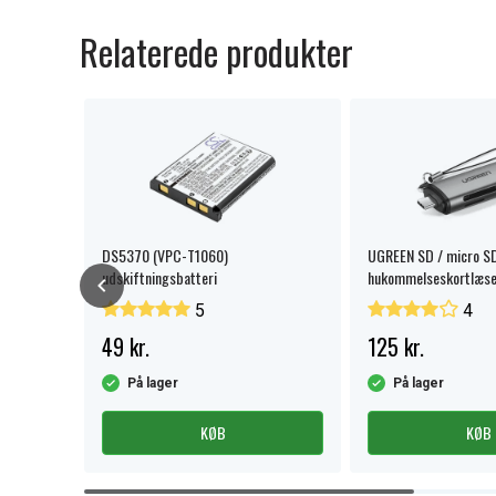
Relaterede produkter
batteri
DS5370 (VPC-T1060)
UGREEN SD / micro S
udskiftningsbatteri
hukommelseskortlæse
USB-A
5
4
49 kr.
125 kr.
På lager
På lager
KØB
KØB
Item