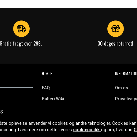
Gratis fragt over 299,-
30 dages returret!
HJÆLP
INFORMATIO
FAQ
Om os
Batteri Wiki
Privatlivspo
Retur
Købsvilkår
ES
e. Vi tilbyder et
Erhvervskunde
Cookies
oldning og meget
dste oplevelse anvender vi cookies og andre teknologier. Cookies kan 
r nethandel siden
noncering. Læs mere om dette i vores
cookiepolitik
og om, hvordan
G