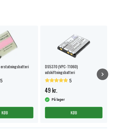
 erstatningsbatteri
DS5370 (VPC-T1060)
UGREEN S
udskiftningsbatteri
hukommel
USB-A
5
5
49 kr.
125 kr.
På lager
På la
KØB
KØB