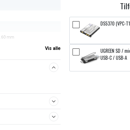
Til
DS5370 (VPC-T10
 4.60 mm
Vis alle
UGREEN SD / mi
USB-C / USB-A
aberne