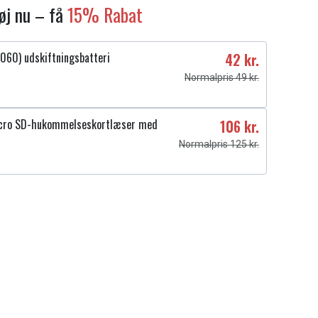
føj nu – få
15% Rabat
60) udskiftningsbatteri
42 kr.
Normalpris 49 kr.
cro SD-hukommelseskortlæser med
106 kr.
Normalpris 125 kr.