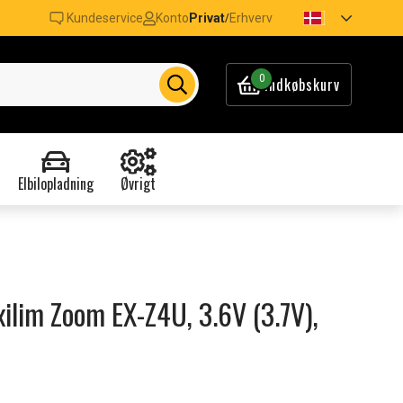
Kundeservice
Konto
Privat
Erhverv
/
0
Indkøbskurv
Elbilopladning
Øvrigt
Exilim Zoom EX-Z4U, 3.6V (3.7V),