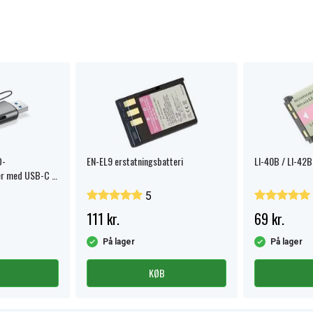
D-
EN-EL9 erstatningsbatteri
LI-40B / LI-42B
r med USB-C /
5
111 kr.
69 kr.
På lager
På lager
KØB