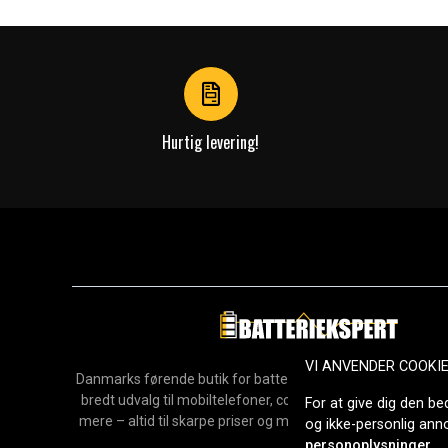
1
of
4
Hurtig levering!
VI ANVENDER COOKI
Danmarks førende butik for batterier, opladere og reservedel
bredt udvalg til mobiltelefoner, computere, værktøj, hush
For at give dig den be
mere – altid til skarpe priser og med hurtig levering. Sikke
og ikke-personlig an
2006.
personoplysninger
.