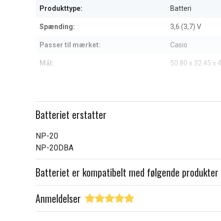
Produkttype:
Batteri
Spænding:
3,6 (3,7) V
Passer til mærket:
Casio
Mål:
50.80 x 32.45 x
Kapacitet:
650 mAh
Læs om betydningen af egensk
Batteriet erstatter
NP-20
NP-20DBA
Batteriet er kompatibelt med følgende produkter
Anmeldelser