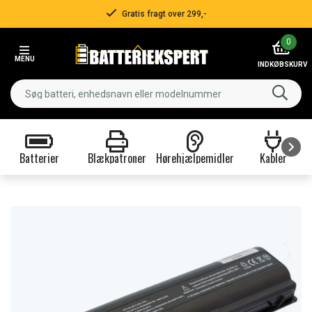
Gratis fragt over 299,-
Item
0
2
MENU
of
INDKØBSKURV
3
Batterier
Blækpatroner
Hørehjælpemidler
Kabler
Item
1
of
9