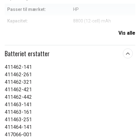
Passer til mærket:
HP
Kapacitet:
8800 (12-cell) mAh
Vis alle
Læs om betydningen af egenskaberne
Batteriet erstatter
411462-141
411462-261
411462-321
411462-421
411462-442
411463-141
411463-161
411463-251
411464-141
417066-001