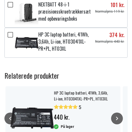
NEXTBATT 48-i-1
101 kr.
præcisionsskruetrækkersæt
Normalpris 119 kr.
med opbevaringsboks
HP 3C laptop batteri, 41Wh,
374 kr.
3,6Ah, Li-ion, HT03041XL-
Normalpris 440 kr.
PR+PL, HT03XL
Relaterede produkter
HP 3C laptop batteri, 41Wh, 3,6Ah,
Li-ion, HT03041XL-PR+PL, HT03XL
5
440 kr.
På lager