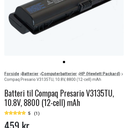
Item
item
1
0
of
Forside
Batterier
Computerbatterier
HP (Hewlett Packard)
1
Compaq Presario V3135TU, 10.8V, 8800 (12-cell) mAh
Batteri til Compaq Presario V3135TU,
10.8V, 8800 (12-cell) mAh
5
(1)
459 kr.