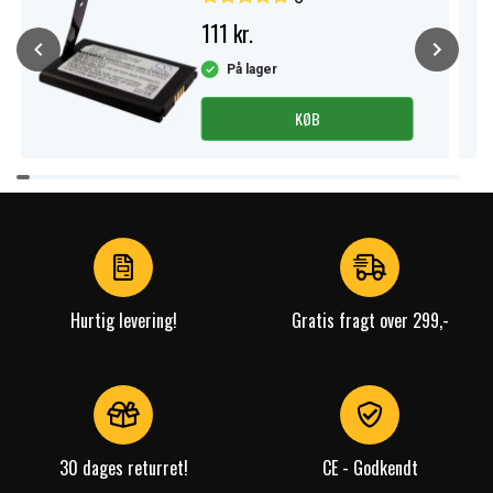
111 kr.
På lager
KØB
Item
1
of
4
Hurtig levering!
Gratis fragt over 299,-
30 dages returret!
CE - Godkendt