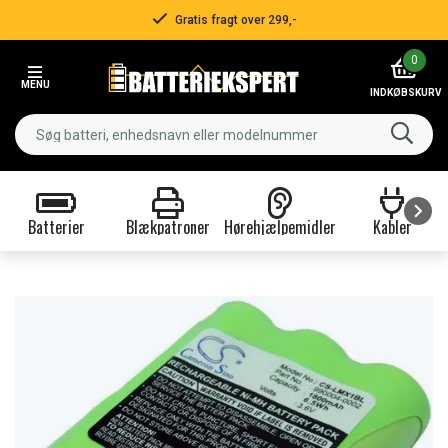
Gratis fragt over 299,-
Item
0
2
MENU
of
INDKØBSKURV
3
Batterier
Blækpatroner
Hørehjælpemidler
Kabler
Item
1
of
9