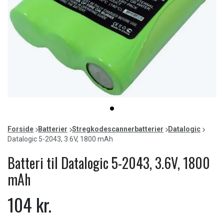
Item
item
1
0
of
Forside
Batterier
Stregkodescannerbatterier
Datalogic
1
Datalogic 5-2043, 3.6V, 1800 mAh
Batteri til Datalogic 5-2043, 3.6V, 1800
mAh
104 kr.