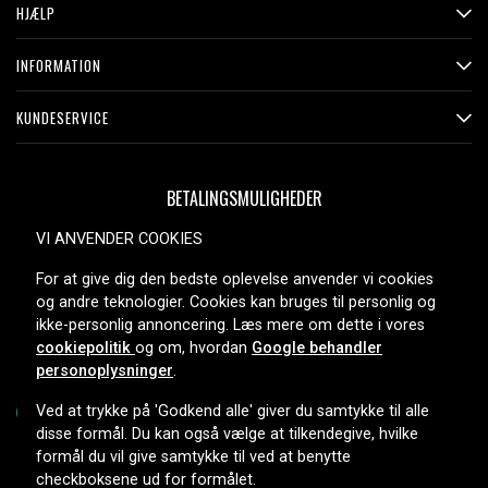
HJÆLP
INFORMATION
KUNDESERVICE
BETALINGSMULIGHEDER
VI ANVENDER COOKIES
For at give dig den bedste oplevelse anvender vi cookies
LEVERINGSMULIGHEDER
og andre teknologier. Cookies kan bruges til personlig og
ikke-personlig annoncering. Læs mere om dette i vores
cookiepolitik
og om, hvordan
Google behandler
personoplysninger
.
Ved at trykke på 'Godkend alle' giver du samtykke til alle
disse formål. Du kan også vælge at tilkendegive, hvilke
formål du vil give samtykke til ved at benytte
Copyright © 2026, Spares Nordic AB
checkboksene ud for formålet.