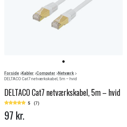
Item
item
1
0
of
Forside
Kabler
Computer
Netværk
1
DELTACO Cat7 netværkskabel, 5m – hvid
DELTACO Cat7 netværkskabel, 5m – hvid
5
(7)
97 kr.