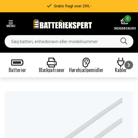
Gratis fragt over 299,-
Item
0
3
MENU
of
INDKØBSKURV
3
Batterier
Blækpatroner
Hørehjælpemidler
Kabler
Item
1
of
9